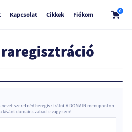
0
k
Kapcsolat
Cikkek
Fiókom
raregisztráció
 nevet szeretnéd beregisztrálni. A DOMAIN menüponton
 a kívánt domain szabad-e vagy sem!