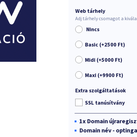
Web tárhely
Adj tárhely csomagot a kivál
Nincs
Basic (+
2500
Ft
)
Midi (+
5000
Ft
)
Maxi (+
9900
Ft
)
Extra szolgáltatások
SSL tanúsítvány
1x
Domain újraregisz
Domain név - optinga