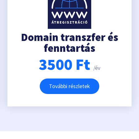
Domain transzfer és
fenntartás
3500
Ft
/év
További részletek