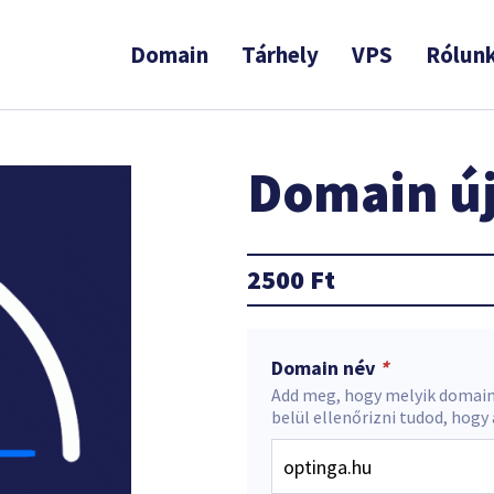
Domain
Tárhely
VPS
Rólun
Domain új
2500
Ft
Domain név
*
Add meg, hogy melyik domain
belül ellenőrizni tudod, hogy