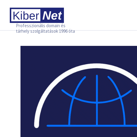
Professzionális domain és
tárhely szolgáltatások 1996 óta