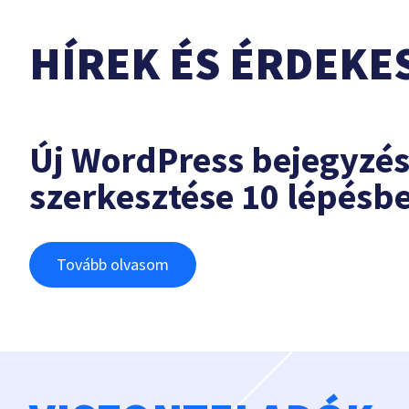
HÍREK ÉS ÉRDEKE
Új WordPress bejegyzé
szerkesztése 10 lépésb
Tovább olvasom