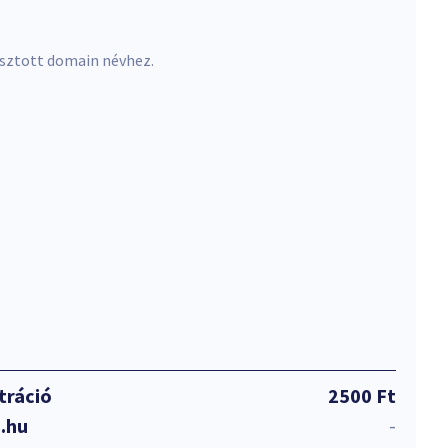
asztott domain névhez.
tráció
2500 Ft
.hu
-