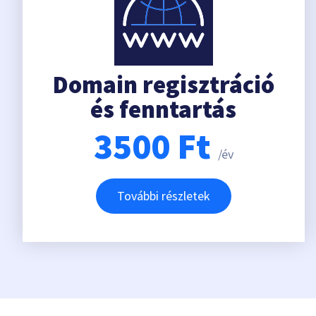
Domain regisztráció
és fenntartás
3500
Ft
/év
További részletek