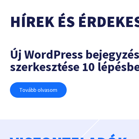
HÍREK ÉS ÉRDEKE
Új WordPress bejegyzé
szerkesztése 10 lépésb
Tovább olvasom