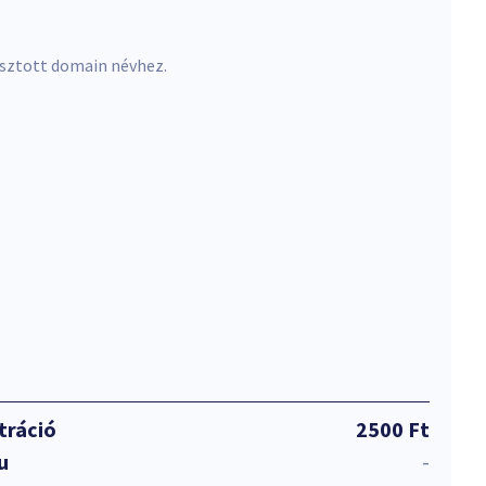
asztott domain névhez.
tráció
2500 Ft
u
-