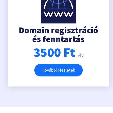
Domain regisztráció
és fenntartás
3500
Ft
/év
További részletek