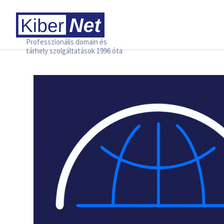
Professzionális domain és
tárhely szolgáltatások 1996 óta