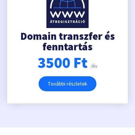
Domain transzfer és
fenntartás
3500
Ft
/év
További részletek