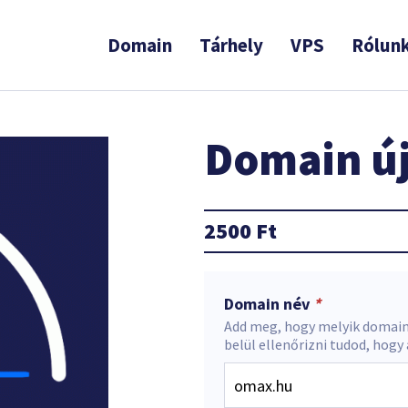
Domain
Tárhely
VPS
Rólun
Domain új
2500
Ft
Domain név
*
Add meg, hogy melyik domain
belül ellenőrizni tudod, hogy