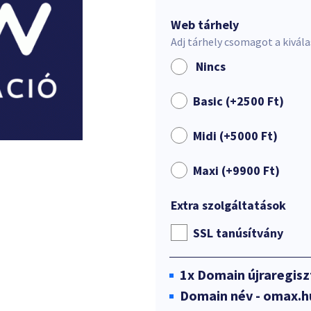
Web tárhely
Adj tárhely csomagot a kivál
Nincs
Basic (+
2500
Ft
)
Midi (+
5000
Ft
)
Maxi (+
9900
Ft
)
Extra szolgáltatások
SSL tanúsítvány
1x
Domain újraregisz
Domain név - omax.h