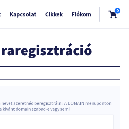
0
k
Kapcsolat
Cikkek
Fiókom
raregisztráció
 nevet szeretnéd beregisztrálni. A DOMAIN menüponton
 a kívánt domain szabad-e vagy sem!