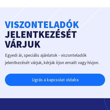
VISZONTELADÓK
JELENTKEZÉSÉT
VÁRJUK
Egyedi ár, speciális ajánlatok - viszonteladók
jelentkezését várjuk, kérjük írjon emailt vagy hívjon.
Ugrás a kapcsolat oldalra