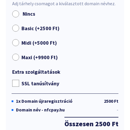
Adj tárhely csomagot a kiválasztott domain névhez.
Nincs
Basic (+
2500
Ft
)
Midi (+
5000
Ft
)
Maxi (+
9900
Ft
)
Extra szolgáltatások
SSL tanúsítvány
1x
Domain újraregisztráció
2500 Ft
Domain név - nfcpay.hu
-
Összesen
2500 Ft