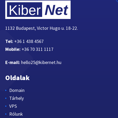
1132 Budapest, Victor Hugo u. 18-22.
Tel:
+36 1 438 4567
Mobile:
+36 70 311 1117
E-mail:
hello25@kibernet.hu
Oldalak
Domain
Tárhely
VPS
Rólunk