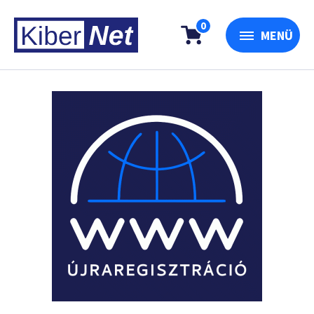
0
MENÜ