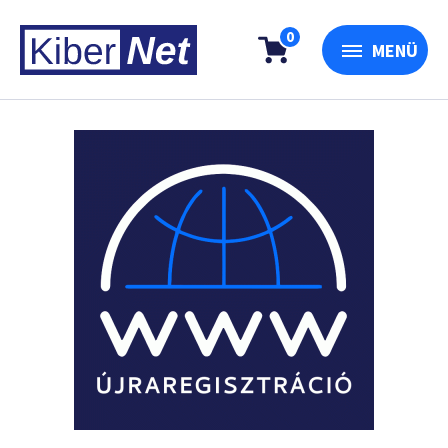
0
MENÜ