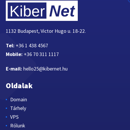
1132 Budapest, Victor Hugo u. 18-22.
Tel:
+36 1 438 4567
Mobile:
+36 70 311 1117
E-mail:
hello25@kibernet.hu
Oldalak
Domain
Tárhely
VPS
Rólunk