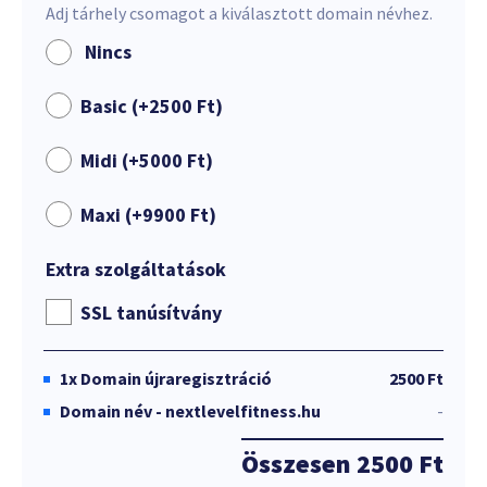
Adj tárhely csomagot a kiválasztott domain névhez.
Nincs
Basic (+
2500
Ft
)
Midi (+
5000
Ft
)
Maxi (+
9900
Ft
)
Extra szolgáltatások
SSL tanúsítvány
1x
Domain újraregisztráció
2500 Ft
Domain név - nextlevelfitness.hu
-
Összesen
2500 Ft