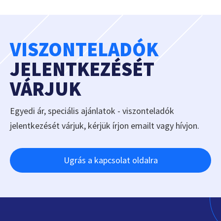
VISZONTELADÓK
JELENTKEZÉSÉT
VÁRJUK
Egyedi ár, speciális ajánlatok - viszonteladók
jelentkezését várjuk, kérjük írjon emailt vagy hívjon.
Ugrás a kapcsolat oldalra