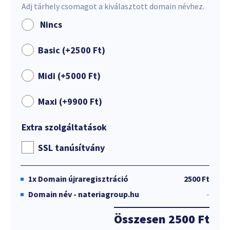
Adj tárhely csomagot a kiválasztott domain névhez.
Nincs
Basic (+
2500
Ft
)
Midi (+
5000
Ft
)
Maxi (+
9900
Ft
)
Extra szolgáltatások
SSL tanúsítvány
1x
Domain újraregisztráció
2500 Ft
Domain név - nateriagroup.hu
-
Összesen
2500 Ft