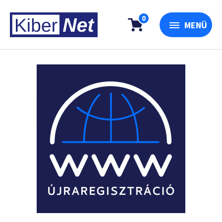
0
MENÜ