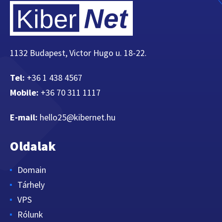
1132 Budapest, Victor Hugo u. 18-22.
Tel:
+36 1 438 4567
Mobile:
+36 70 311 1117
E-mail:
hello25@kibernet.hu
Oldalak
Domain
Tárhely
VPS
Rólunk