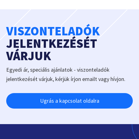
VISZONTELADÓK
JELENTKEZÉSÉT
VÁRJUK
Egyedi ár, speciális ajánlatok - viszonteladók
jelentkezését várjuk, kérjük írjon emailt vagy hívjon.
Ugrás a kapcsolat oldalra