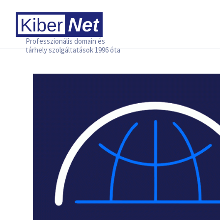
Professzionális domain és
tárhely szolgáltatások 1996 óta