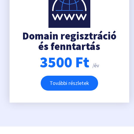
Domain regisztráció
és fenntartás
3500
Ft
/év
További részletek