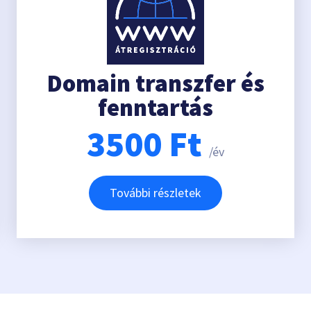
Domain transzfer és
fenntartás
3500
Ft
/év
További részletek