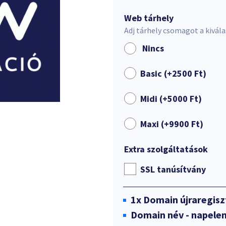
Web tárhely
Adj tárhely csomagot a kivál
Nincs
Basic (+
2500
Ft
)
Midi (+
5000
Ft
)
Maxi (+
9900
Ft
)
Extra szolgáltatások
SSL tanúsítvány
1x
Domain újraregisz
Domain név - napele