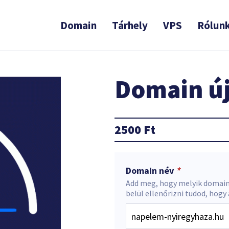
Domain
Tárhely
VPS
Rólun
Domain új
2500
Ft
Domain név
*
Add meg, hogy melyik domain
belül ellenőrizni tudod, hogy