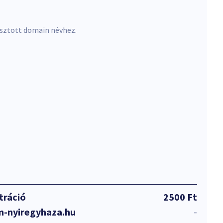
asztott domain névhez.
tráció
2500 Ft
m-nyiregyhaza.hu
-