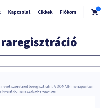
0
k
Kapcsolat
Cikkek
Fiókom
raregisztráció
 nevet szeretnéd beregisztrálni. A DOMAIN menüponton
 a kívánt domain szabad-e vagy sem!