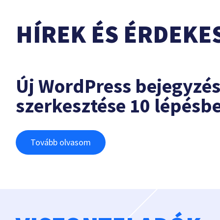
HÍREK ÉS ÉRDEKE
Új WordPress bejegyzé
szerkesztése 10 lépésb
Tovább olvasom