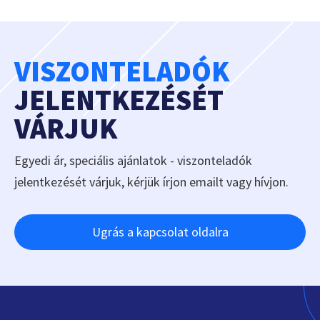
VISZONTELADÓK
JELENTKEZÉSÉT
VÁRJUK
Egyedi ár, speciális ajánlatok - viszonteladók
jelentkezését várjuk, kérjük írjon emailt vagy hívjon.
Ugrás a kapcsolat oldalra