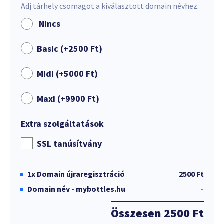
Adj tárhely csomagot a kiválasztott domain névhez.
Nincs
Basic (+
2500
Ft
)
Midi (+
5000
Ft
)
Maxi (+
9900
Ft
)
Extra szolgáltatások
SSL tanúsítvány
1x
Domain újraregisztráció
2500 Ft
Domain név - mybottles.hu
-
Összesen
2500 Ft