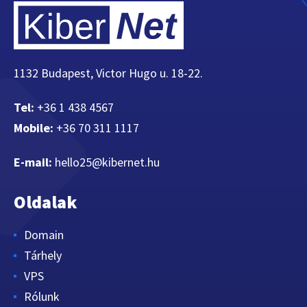
1132 Budapest, Victor Hugo u. 18-22.
Tel:
+36 1 438 4567
Mobile:
+36 70 311 1117
E-mail:
hello25@kibernet.hu
Oldalak
Domain
Tárhely
VPS
Rólunk