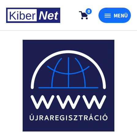
0
MENÜ