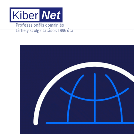
Professzionális domain és
tárhely szolgáltatások 1996 óta