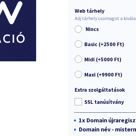
Web tárhely
Adj tárhely csomagot a kivál
Nincs
Basic (+
2500
Ft
)
Midi (+
5000
Ft
)
Maxi (+
9900
Ft
)
Extra szolgáltatások
SSL tanúsítvány
1x
Domain újraregisz
Domain név - mister