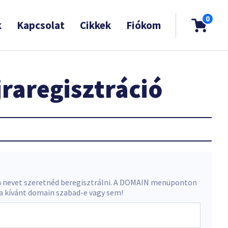
0
k
Kapcsolat
Cikkek
Fiókom
raregisztráció
 nevet szeretnéd beregisztrálni. A DOMAIN menüponton
 a kívánt domain szabad-e vagy sem!