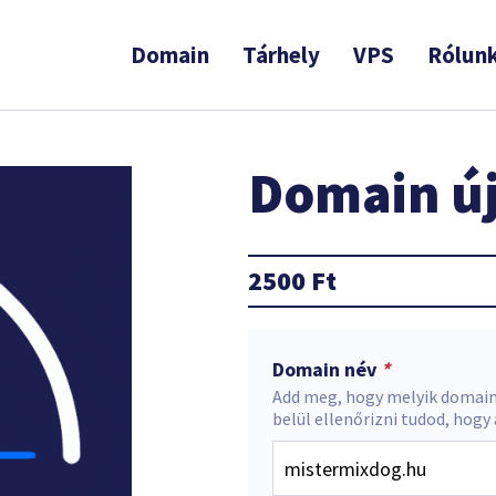
Domain
Tárhely
VPS
Rólun
Domain új
2500
Ft
Domain név
*
Add meg, hogy melyik domain
belül ellenőrizni tudod, hogy