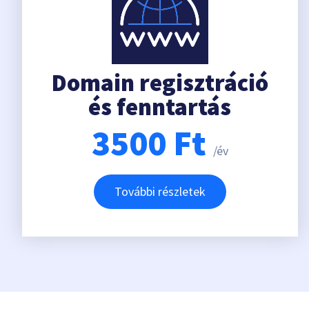
Domain regisztráció
és fenntartás
3500
Ft
/év
További részletek