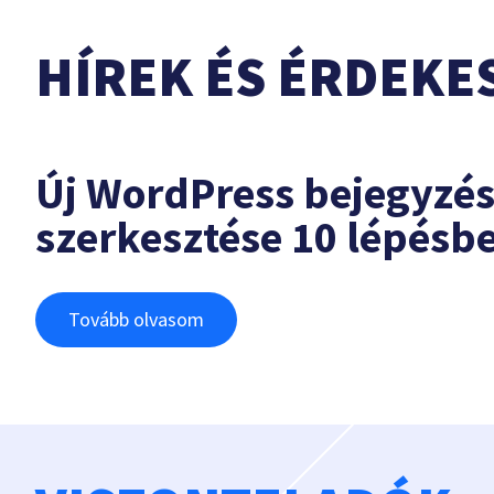
HÍREK ÉS ÉRDEKE
Új WordPress bejegyzé
szerkesztése 10 lépésb
Tovább olvasom