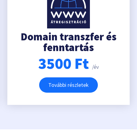
Domain transzfer és
fenntartás
3500
Ft
/év
További részletek