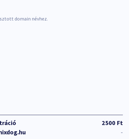
asztott domain névhez.
tráció
2500 Ft
mixdog.hu
-