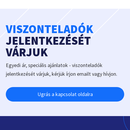
VISZONTELADÓK
JELENTKEZÉSÉT
VÁRJUK
Egyedi ár, speciális ajánlatok - viszonteladók
jelentkezését várjuk, kérjük írjon emailt vagy hívjon.
Ugrás a kapcsolat oldalra