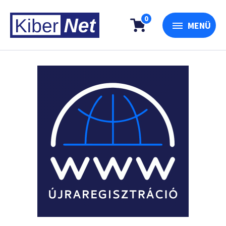
0
MENÜ