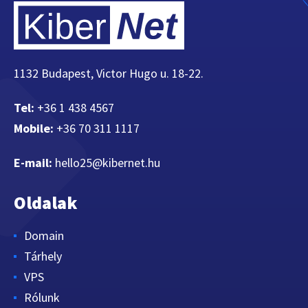
1132 Budapest, Victor Hugo u. 18-22.
Tel:
+36 1 438 4567
Mobile:
+36 70 311 1117
E-mail:
hello25@kibernet.hu
Oldalak
Domain
Tárhely
VPS
Rólunk