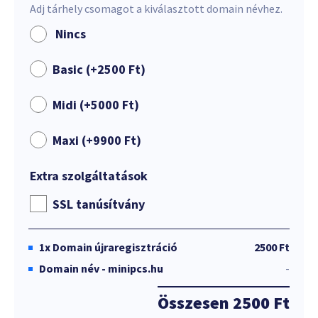
Adj tárhely csomagot a kiválasztott domain névhez.
Nincs
Basic (+
2500
Ft
)
Midi (+
5000
Ft
)
Maxi (+
9900
Ft
)
Extra szolgáltatások
SSL tanúsítvány
1x
Domain újraregisztráció
2500 Ft
Domain név - minipcs.hu
-
Összesen
2500 Ft