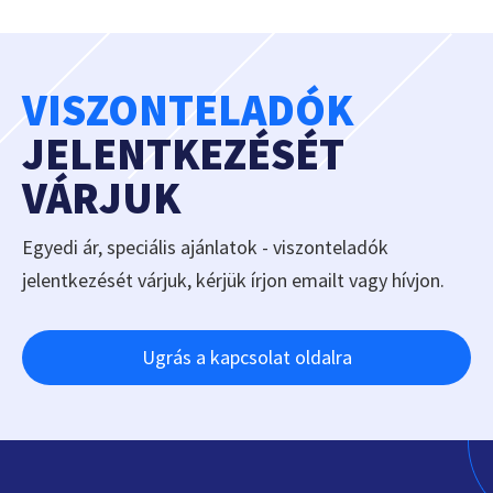
VISZONTELADÓK
JELENTKEZÉSÉT
VÁRJUK
Egyedi ár, speciális ajánlatok - viszonteladók
jelentkezését várjuk, kérjük írjon emailt vagy hívjon.
Ugrás a kapcsolat oldalra