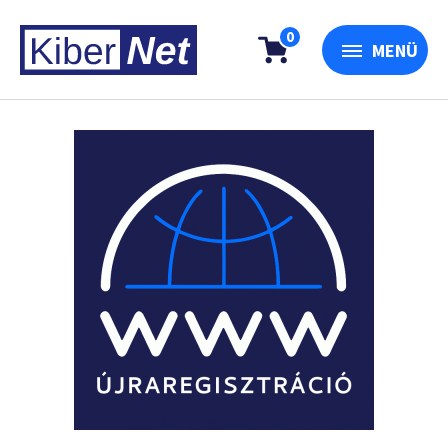
0
MENÜ