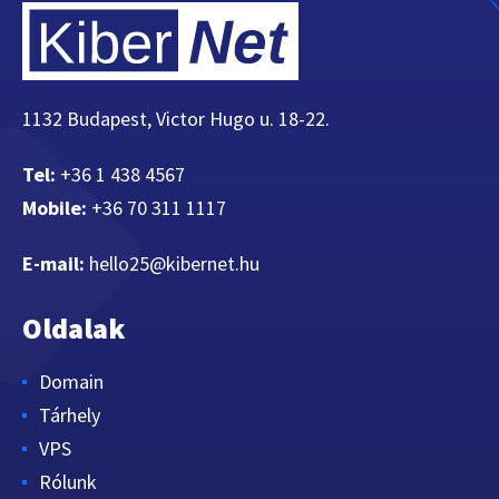
1132 Budapest, Victor Hugo u. 18-22.
Tel:
+36 1 438 4567
Mobile:
+36 70 311 1117
E-mail:
hello25@kibernet.hu
Oldalak
Domain
Tárhely
VPS
Rólunk