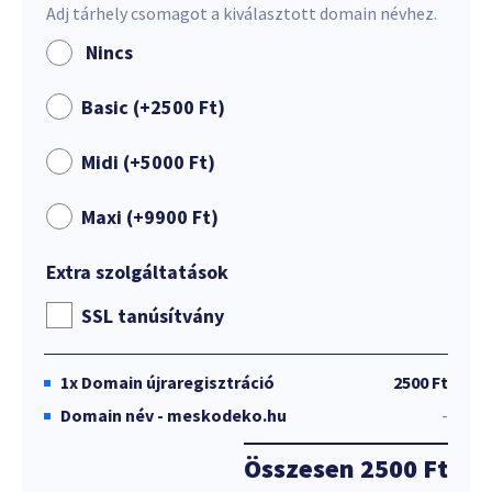
Adj tárhely csomagot a kiválasztott domain névhez.
Nincs
Basic (+
2500
Ft
)
Midi (+
5000
Ft
)
Maxi (+
9900
Ft
)
Extra szolgáltatások
SSL tanúsítvány
1x
Domain újraregisztráció
2500 Ft
Domain név - meskodeko.hu
-
Összesen
2500 Ft