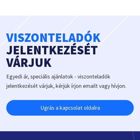
VISZONTELADÓK
JELENTKEZÉSÉT
VÁRJUK
Egyedi ár, speciális ajánlatok - viszonteladók
jelentkezését várjuk, kérjük írjon emailt vagy hívjon.
Ugrás a kapcsolat oldalra