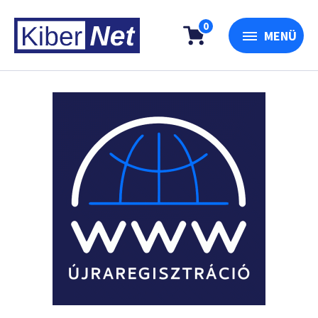
0
MENÜ