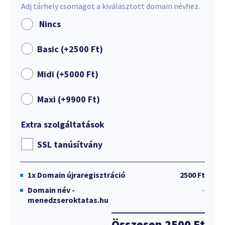
Adj tárhely csomagot a kiválasztott domain névhez.
Nincs
Basic (+
2500
Ft
)
Midi (+
5000
Ft
)
Maxi (+
9900
Ft
)
Extra szolgáltatások
SSL tanúsítvány
1x
Domain újraregisztráció
2500 Ft
Domain név -
-
menedzseroktatas.hu
Összesen
2500 Ft