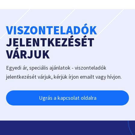
VISZONTELADÓK
JELENTKEZÉSÉT
VÁRJUK
Egyedi ár, speciális ajánlatok - viszonteladók
jelentkezését várjuk, kérjük írjon emailt vagy hívjon.
Ugrás a kapcsolat oldalra