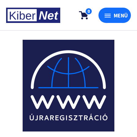
0
MENÜ