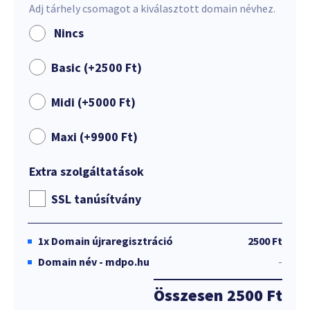
Adj tárhely csomagot a kiválasztott domain névhez.
Nincs
Basic (+
2500
Ft
)
Midi (+
5000
Ft
)
Maxi (+
9900
Ft
)
Extra szolgáltatások
SSL tanúsítvány
1x
Domain újraregisztráció
2500 Ft
Domain név - mdpo.hu
-
Összesen
2500 Ft