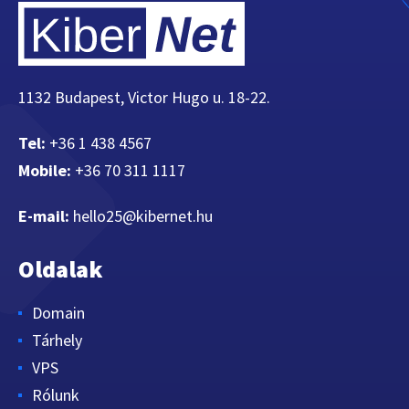
1132 Budapest, Victor Hugo u. 18-22.
Tel:
+36 1 438 4567
Mobile:
+36 70 311 1117
E-mail:
hello25@kibernet.hu
Oldalak
Domain
Tárhely
VPS
Rólunk