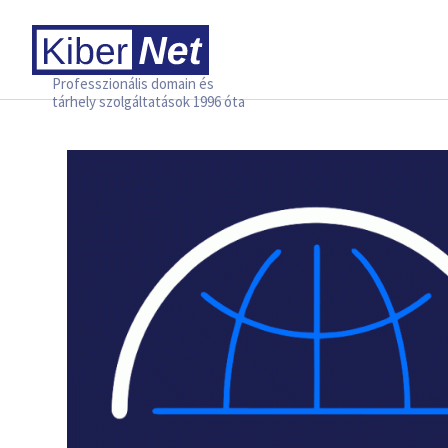
Professzionális domain és
tárhely szolgáltatások 1996 óta