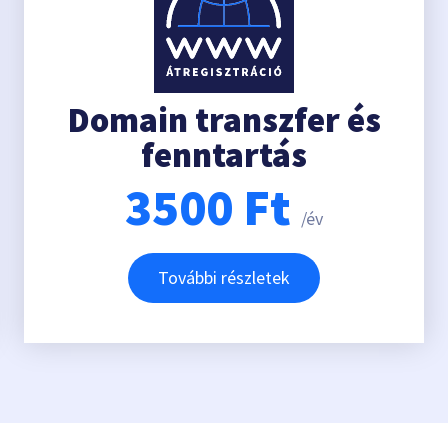
Domain transzfer és
fenntartás
3500
Ft
/év
További részletek