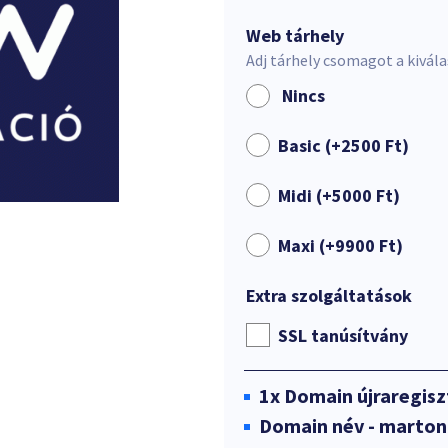
Web tárhely
Adj tárhely csomagot a kivál
Nincs
Basic (+
2500
Ft
)
Midi (+
5000
Ft
)
Maxi (+
9900
Ft
)
Extra szolgáltatások
SSL tanúsítvány
1x
Domain újraregisz
Domain név - marto