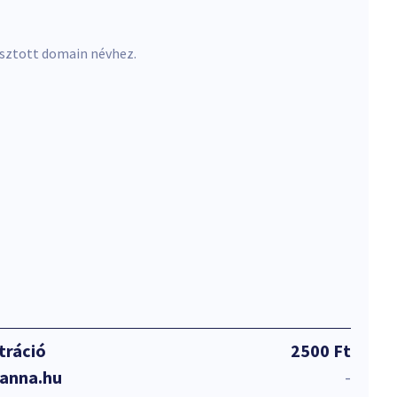
asztott domain névhez.
tráció
2500 Ft
nanna.hu
-