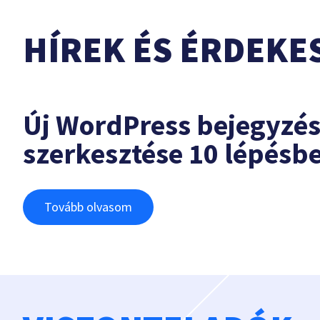
HÍREK ÉS ÉRDEKE
Új WordPress bejegyzé
szerkesztése 10 lépésb
Tovább olvasom