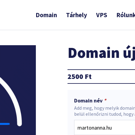
Domain
Tárhely
VPS
Rólun
Domain új
2500
Ft
Domain név
*
Add meg, hogy melyik domain
belül ellenőrizni tudod, hogy