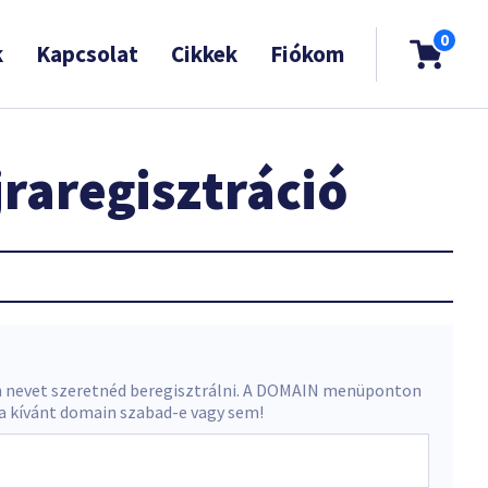
0
k
Kapcsolat
Cikkek
Fiókom
raregisztráció
 nevet szeretnéd beregisztrálni. A DOMAIN menüponton
 a kívánt domain szabad-e vagy sem!