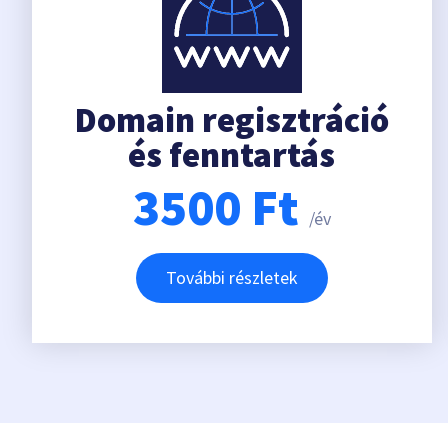
Domain regisztráció
és fenntartás
3500
Ft
/év
További részletek