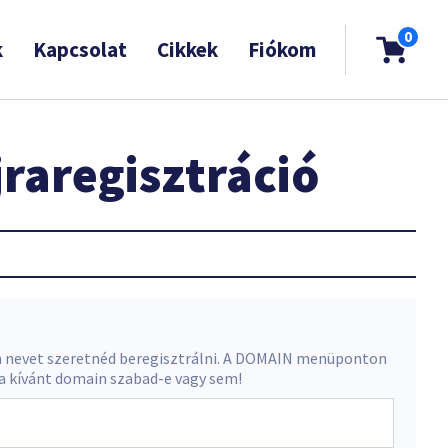
0
k
Kapcsolat
Cikkek
Fiókom
raregisztráció
 nevet szeretnéd beregisztrálni. A DOMAIN menüponton
 a kívánt domain szabad-e vagy sem!