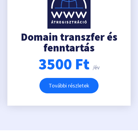
Domain transzfer és
fenntartás
3500
Ft
/év
További részletek