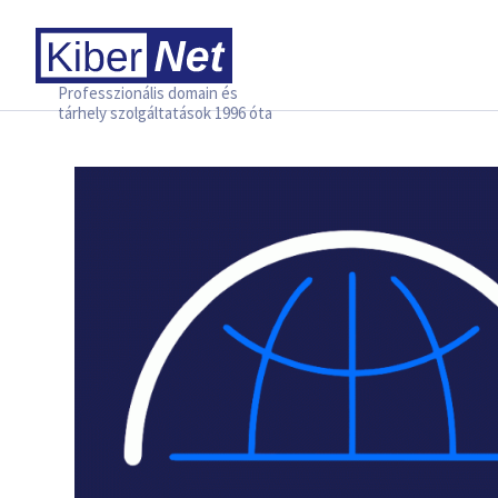
Professzionális domain és
tárhely szolgáltatások 1996 óta