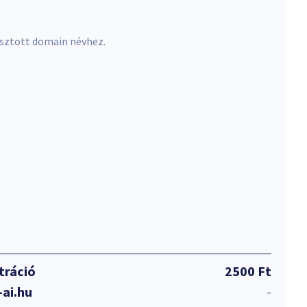
asztott domain névhez.
tráció
2500 Ft
ai.hu
-