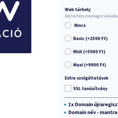
Web tárhely
Adj tárhely csomagot a kivál
Nincs
Basic (+
2500
Ft
)
Midi (+
5000
Ft
)
Maxi (+
9900
Ft
)
Extra szolgáltatások
SSL tanúsítvány
1x
Domain újraregisz
Domain név - mantra-