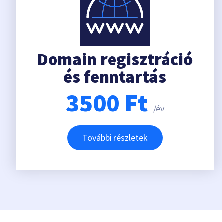
Domain regisztráció
és fenntartás
3500
Ft
/év
További részletek