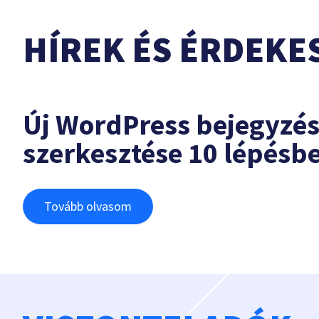
HÍREK ÉS ÉRDEKE
Új WordPress bejegyzé
szerkesztése 10 lépésb
Tovább olvasom