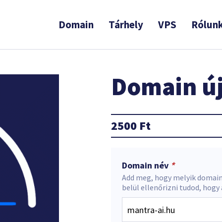
Domain
Tárhely
VPS
Rólun
Domain új
2500
Ft
Domain név
*
Add meg, hogy melyik domain
belül ellenőrizni tudod, hogy