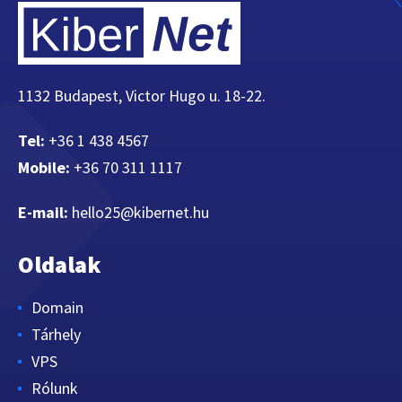
1132 Budapest, Victor Hugo u. 18-22.
Tel:
+36 1 438 4567
Mobile:
+36 70 311 1117
E-mail:
hello25@kibernet.hu
Oldalak
Domain
Tárhely
VPS
Rólunk