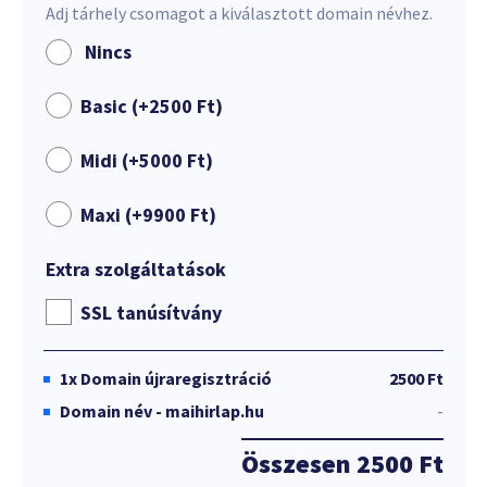
Adj tárhely csomagot a kiválasztott domain névhez.
Nincs
Basic (+
2500
Ft
)
Midi (+
5000
Ft
)
Maxi (+
9900
Ft
)
Extra szolgáltatások
SSL tanúsítvány
1x
Domain újraregisztráció
2500 Ft
Domain név - maihirlap.hu
-
Összesen
2500 Ft