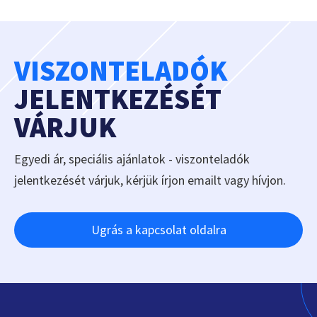
VISZONTELADÓK
JELENTKEZÉSÉT
VÁRJUK
Egyedi ár, speciális ajánlatok - viszonteladók
jelentkezését várjuk, kérjük írjon emailt vagy hívjon.
Ugrás a kapcsolat oldalra