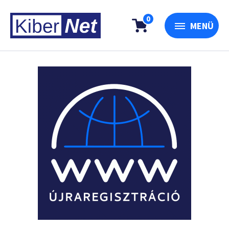
0
MENÜ