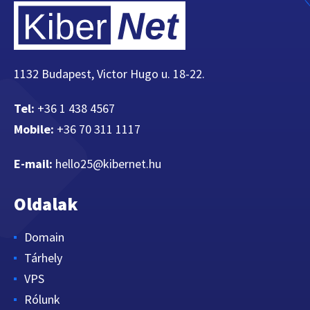
1132 Budapest, Victor Hugo u. 18-22.
Tel:
+36 1 438 4567
Mobile:
+36 70 311 1117
E-mail:
hello25@kibernet.hu
Oldalak
Domain
Tárhely
VPS
Rólunk