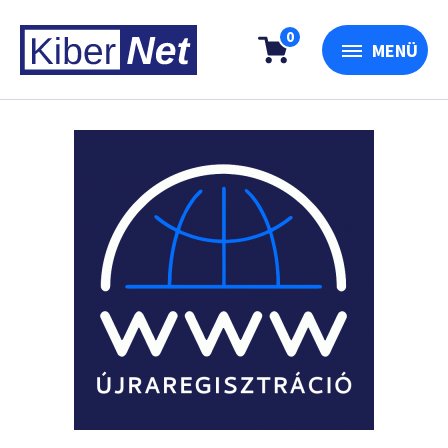
0
MENÜ