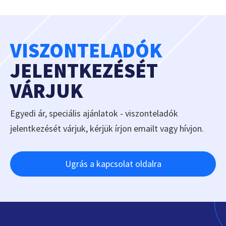
VISZONTELADÓK
JELENTKEZÉSÉT
VÁRJUK
Egyedi ár, speciális ajánlatok - viszonteladók
jelentkezését várjuk, kérjük írjon emailt vagy hívjon.
Ugrás a kapcsolat oldalra