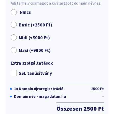
Adj tárhely csomagot a kiválasztott domain névhez.
Nincs
Basic (+
2500
Ft
)
Midi (+
5000
Ft
)
Maxi (+
9900
Ft
)
Extra szolgáltatások
SSL tanúsítvány
1x
Domain újraregisztráció
2500 Ft
Domain név - magadutan.hu
-
Összesen
2500 Ft