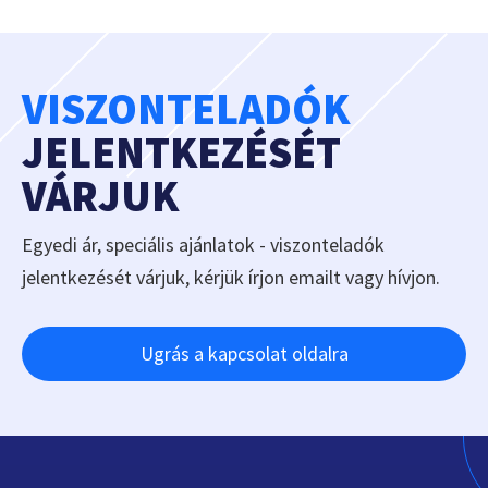
VISZONTELADÓK
JELENTKEZÉSÉT
VÁRJUK
Egyedi ár, speciális ajánlatok - viszonteladók
jelentkezését várjuk, kérjük írjon emailt vagy hívjon.
Ugrás a kapcsolat oldalra