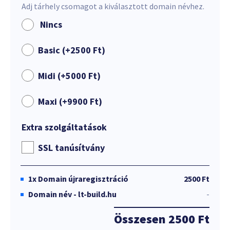
Adj tárhely csomagot a kiválasztott domain névhez.
Nincs
Basic (+
2500
Ft
)
Midi (+
5000
Ft
)
Maxi (+
9900
Ft
)
Extra szolgáltatások
SSL tanúsítvány
1x
Domain újraregisztráció
2500 Ft
Domain név - lt-build.hu
-
Összesen
2500 Ft