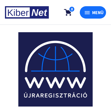
0
MENÜ