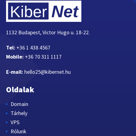
1132 Budapest, Victor Hugo u. 18-22.
Tel:
+36 1 438 4567
Mobile:
+36 70 311 1117
E-mail:
hello25@kibernet.hu
Oldalak
Domain
Tárhely
VPS
Rólunk