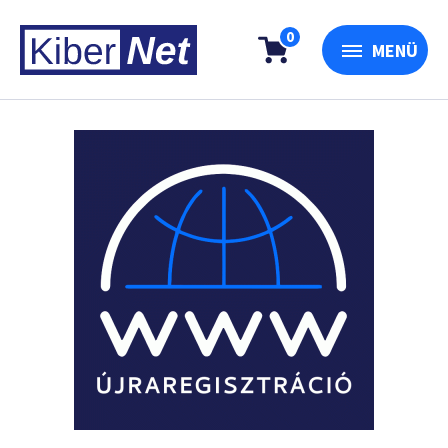
0
MENÜ