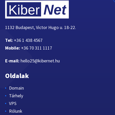
1132 Budapest, Victor Hugo u. 18-22.
Tel:
+36 1 438 4567
Mobile:
+36 70 311 1117
E-mail:
hello25@kibernet.hu
Oldalak
Domain
Tárhely
VPS
Rólunk