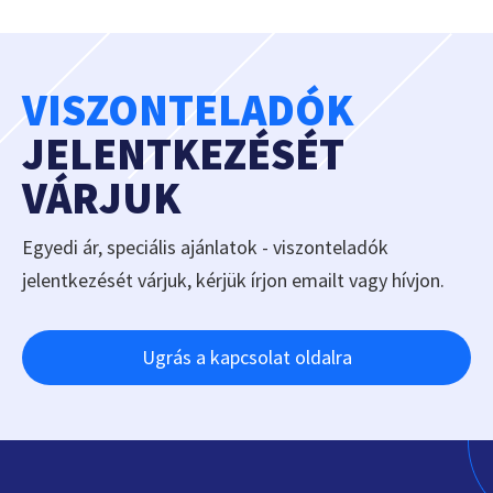
VISZONTELADÓK
JELENTKEZÉSÉT
VÁRJUK
Egyedi ár, speciális ajánlatok - viszonteladók
jelentkezését várjuk, kérjük írjon emailt vagy hívjon.
Ugrás a kapcsolat oldalra