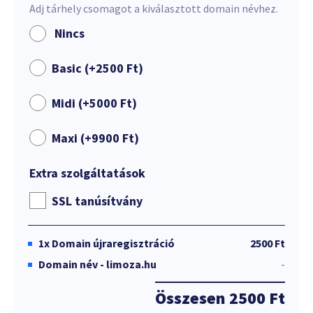
Adj tárhely csomagot a kiválasztott domain névhez.
Nincs
Basic (+
2500
Ft
)
Midi (+
5000
Ft
)
Maxi (+
9900
Ft
)
Extra szolgáltatások
SSL tanúsítvány
1x
Domain újraregisztráció
2500 Ft
Domain név - limoza.hu
-
Összesen
2500 Ft