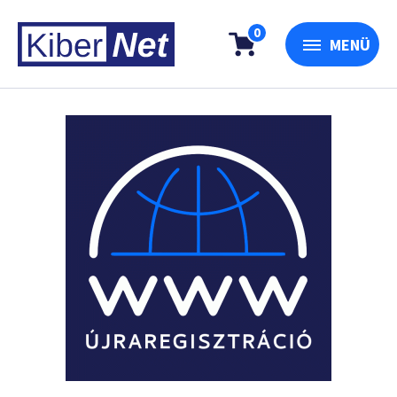
0
MENÜ