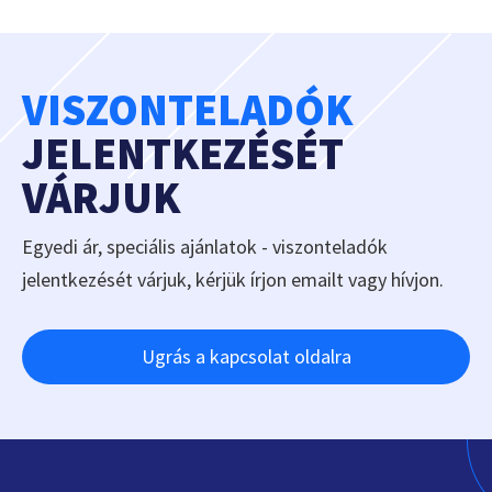
VISZONTELADÓK
JELENTKEZÉSÉT
VÁRJUK
Egyedi ár, speciális ajánlatok - viszonteladók
jelentkezését várjuk, kérjük írjon emailt vagy hívjon.
Ugrás a kapcsolat oldalra