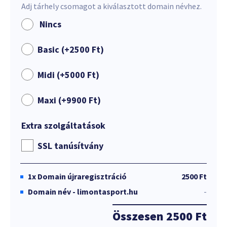
Adj tárhely csomagot a kiválasztott domain névhez.
Nincs
Basic (+
2500
Ft
)
Midi (+
5000
Ft
)
Maxi (+
9900
Ft
)
Extra szolgáltatások
SSL tanúsítvány
1x
Domain újraregisztráció
2500 Ft
Domain név - limontasport.hu
-
Összesen
2500 Ft