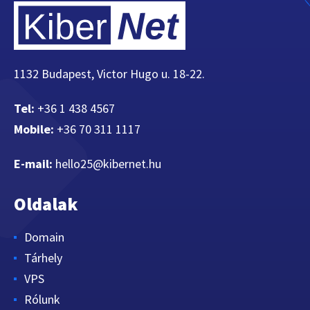
1132 Budapest, Victor Hugo u. 18-22.
Tel:
+36 1 438 4567
Mobile:
+36 70 311 1117
E-mail:
hello25@kibernet.hu
Oldalak
Domain
Tárhely
VPS
Rólunk