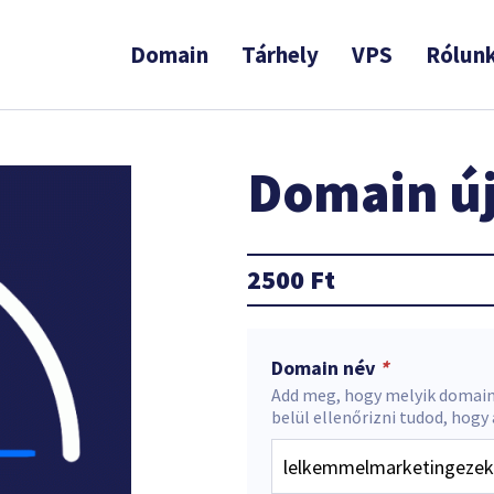
Domain
Tárhely
VPS
Rólun
Domain új
2500
Ft
Domain név
*
Add meg, hogy melyik domain
belül ellenőrizni tudod, hogy