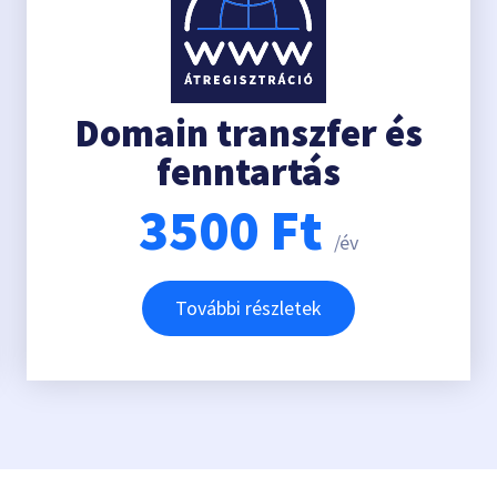
Domain transzfer és
fenntartás
3500
Ft
/év
További részletek