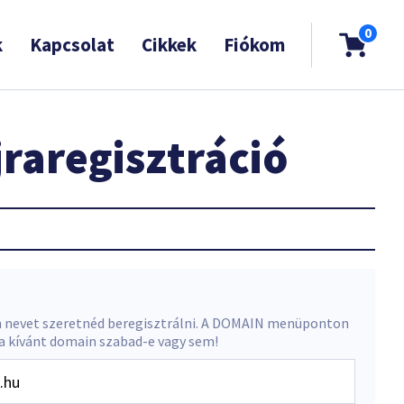
0
k
Kapcsolat
Cikkek
Fiókom
raregisztráció
 nevet szeretnéd beregisztrálni. A DOMAIN menüponton
 a kívánt domain szabad-e vagy sem!