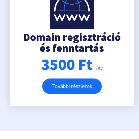
Domain regisztráció
és fenntartás
3500
Ft
/év
További részletek