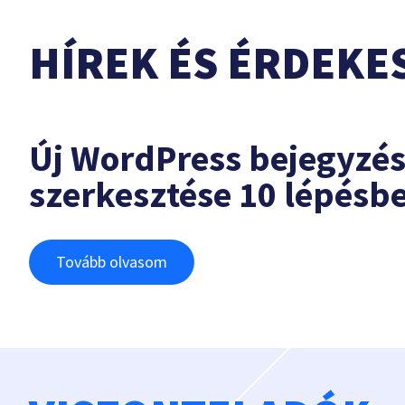
HÍREK ÉS ÉRDEKE
Új WordPress bejegyzé
szerkesztése 10 lépésb
Tovább olvasom