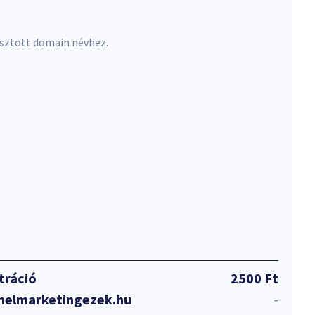
asztott domain névhez.
tráció
2500 Ft
melmarketingezek.hu
-