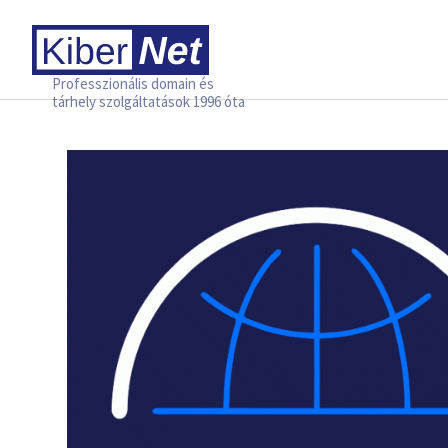
Professzionális domain és
tárhely szolgáltatások 1996 óta