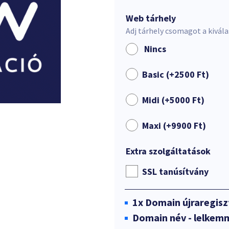
Web tárhely
Adj tárhely csomagot a kivál
Nincs
Basic (+
2500
Ft
)
Midi (+
5000
Ft
)
Maxi (+
9900
Ft
)
Extra szolgáltatások
SSL tanúsítvány
1x
Domain újraregisz
Domain név - lelkem