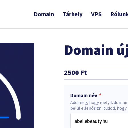
Domain
Tárhely
VPS
Rólun
Domain új
2500
Ft
Domain név
*
Add meg, hogy melyik domain
belül ellenőrizni tudod, hogy