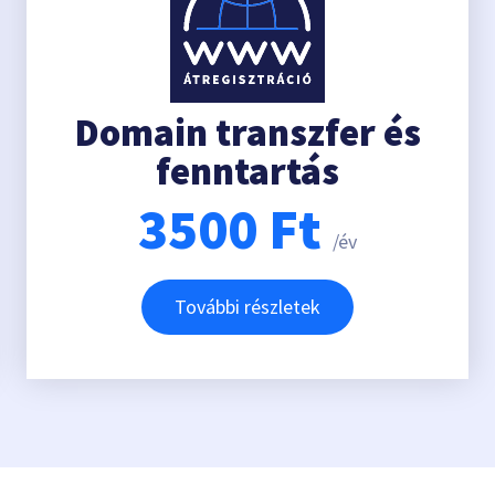
Domain transzfer és
fenntartás
3500
Ft
/év
További részletek