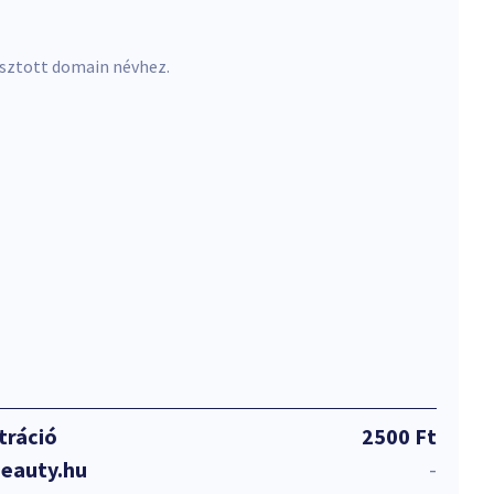
asztott domain névhez.
tráció
2500 Ft
beauty.hu
-