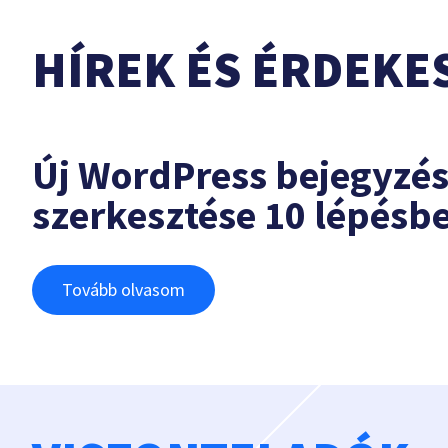
HÍREK ÉS ÉRDEKE
Új WordPress bejegyzé
szerkesztése 10 lépésb
Tovább olvasom