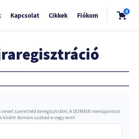
0
k
Kapcsolat
Cikkek
Fiókom
raregisztráció
 nevet szeretnéd beregisztrálni. A DOMAIN menüponton
 a kívánt domain szabad-e vagy sem!