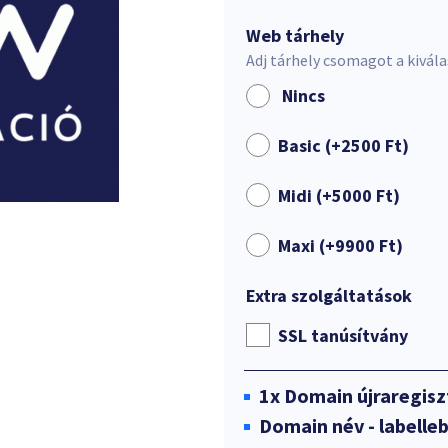
Web tárhely
Adj tárhely csomagot a kivál
Nincs
Basic (+
2500
Ft
)
Midi (+
5000
Ft
)
Maxi (+
9900
Ft
)
Extra szolgáltatások
SSL tanúsítvány
1x
Domain újraregisz
Domain név - labelle