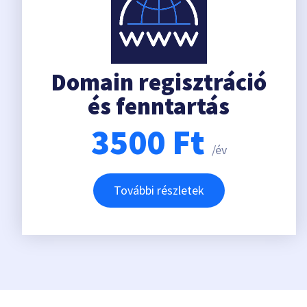
Domain regisztráció
és fenntartás
3500
Ft
/év
További részletek