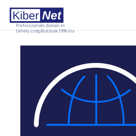
Professzionális domain és
tárhely szolgáltatások 1996 óta