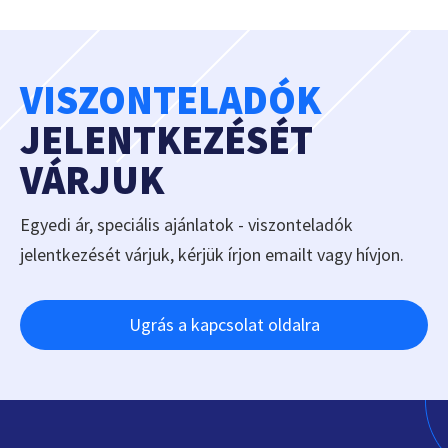
VISZONTELADÓK
JELENTKEZÉSÉT
VÁRJUK
Egyedi ár, speciális ajánlatok - viszonteladók
jelentkezését várjuk, kérjük írjon emailt vagy hívjon.
Ugrás a kapcsolat oldalra