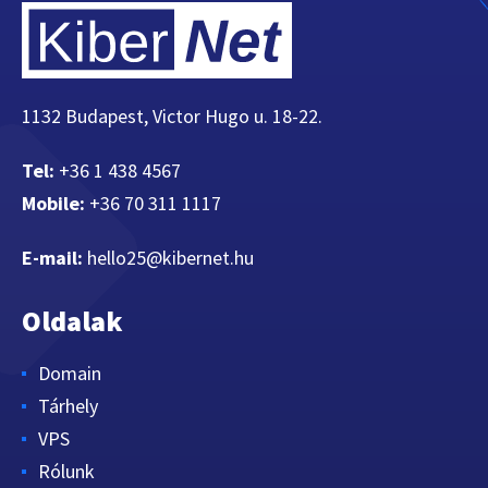
1132 Budapest, Victor Hugo u. 18-22.
Tel:
+36 1 438 4567
Mobile:
+36 70 311 1117
E-mail:
hello25@kibernet.hu
Oldalak
Domain
Tárhely
VPS
Rólunk