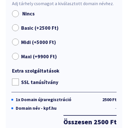
Adj tárhely csomagot a kiválasztott domain névhez.
Nincs
Basic (+
2500
Ft
)
Midi (+
5000
Ft
)
Maxi (+
9900
Ft
)
Extra szolgáltatások
SSL tanúsítvány
1x
Domain újraregisztráció
2500 Ft
Domain név - kpf.hu
-
Összesen
2500 Ft