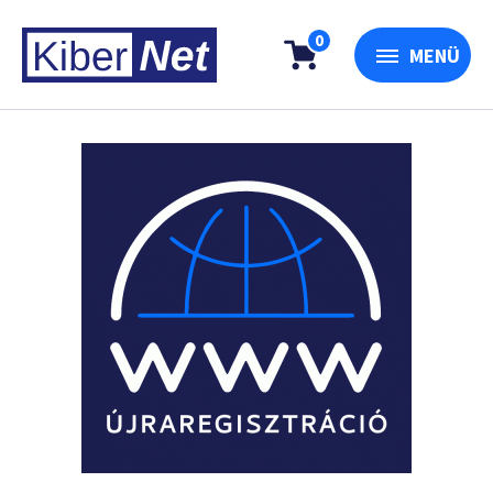
0
MENÜ