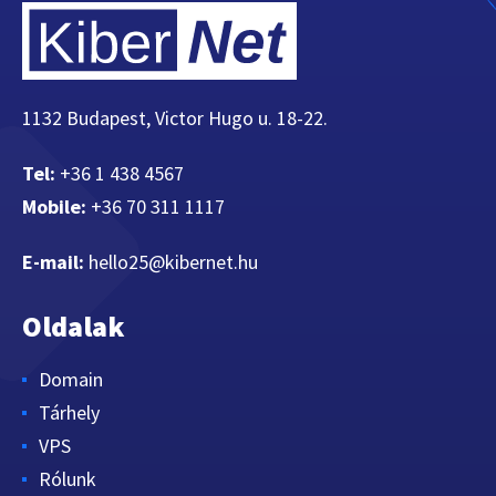
1132 Budapest, Victor Hugo u. 18-22.
Tel:
+36 1 438 4567
Mobile:
+36 70 311 1117
E-mail:
hello25@kibernet.hu
Oldalak
Domain
Tárhely
VPS
Rólunk