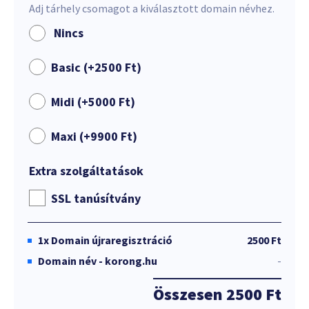
Adj tárhely csomagot a kiválasztott domain névhez.
Nincs
Basic (+
2500
Ft
)
Midi (+
5000
Ft
)
Maxi (+
9900
Ft
)
Extra szolgáltatások
SSL tanúsítvány
1x
Domain újraregisztráció
2500 Ft
Domain név - korong.hu
-
Összesen
2500 Ft