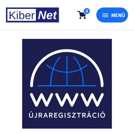
0
MENÜ