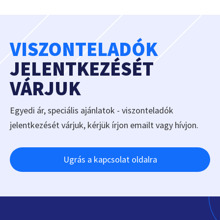
VISZONTELADÓK
JELENTKEZÉSÉT
VÁRJUK
Egyedi ár, speciális ajánlatok - viszonteladók
jelentkezését várjuk, kérjük írjon emailt vagy hívjon.
Ugrás a kapcsolat oldalra