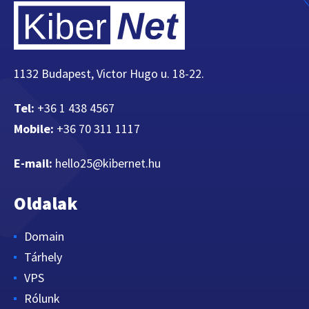
1132 Budapest, Victor Hugo u. 18-22.
Tel:
+36 1 438 4567
Mobile:
+36 70 311 1117
E-mail:
hello25@kibernet.hu
Oldalak
Domain
Tárhely
VPS
Rólunk