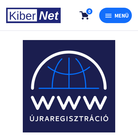
0
MENÜ