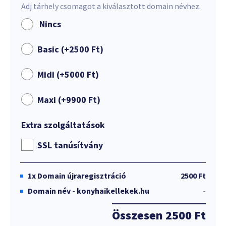
Adj tárhely csomagot a kiválasztott domain névhez.
Nincs
Basic (+
2500
Ft
)
Midi (+
5000
Ft
)
Maxi (+
9900
Ft
)
Extra szolgáltatások
SSL tanúsítvány
1x
Domain újraregisztráció
2500 Ft
Domain név - konyhaikellekek.hu
-
Összesen
2500 Ft