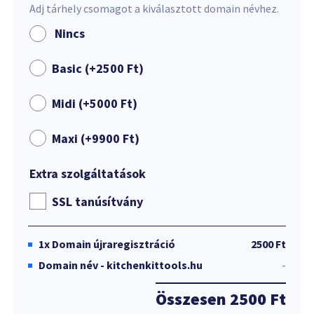
Adj tárhely csomagot a kiválasztott domain névhez.
Nincs
Basic (+
2500
Ft
)
Midi (+
5000
Ft
)
Maxi (+
9900
Ft
)
Extra szolgáltatások
SSL tanúsítvány
1x
Domain újraregisztráció
2500 Ft
Domain név - kitchenkittools.hu
-
Összesen
2500 Ft