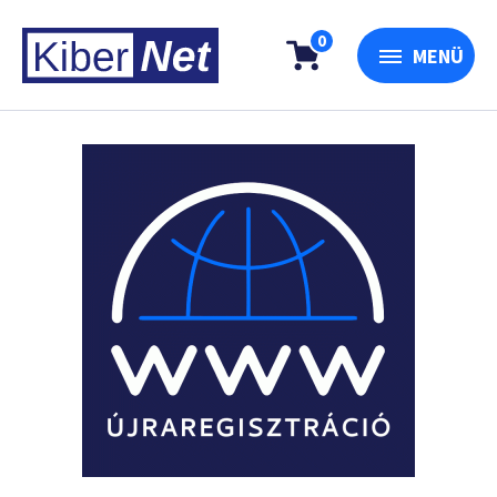
0
MENÜ