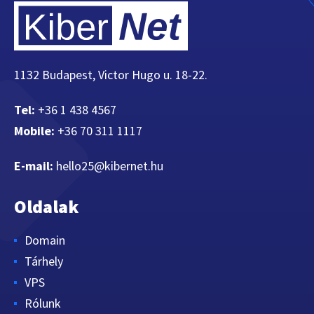
1132 Budapest, Victor Hugo u. 18-22.
Tel:
+36 1 438 4567
Mobile:
+36 70 311 1117
E-mail:
hello25@kibernet.hu
Oldalak
Domain
Tárhely
VPS
Rólunk