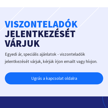
VISZONTELADÓK
JELENTKEZÉSÉT
VÁRJUK
Egyedi ár, speciális ajánlatok - viszonteladók
jelentkezését várjuk, kérjük írjon emailt vagy hívjon.
Ugrás a kapcsolat oldalra