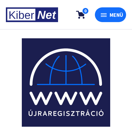
0
MENÜ