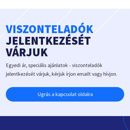
VISZONTELADÓK
JELENTKEZÉSÉT
VÁRJUK
Egyedi ár, speciális ajánlatok - viszonteladók
jelentkezését várjuk, kérjük írjon emailt vagy hívjon.
Ugrás a kapcsolat oldalra