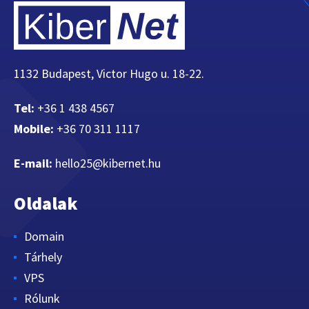
1132 Budapest, Victor Hugo u. 18-22.
Tel:
+36 1 438 4567
Mobile:
+36 70 311 1117
E-mail:
hello25@kibernet.hu
Oldalak
Domain
Tárhely
VPS
Rólunk