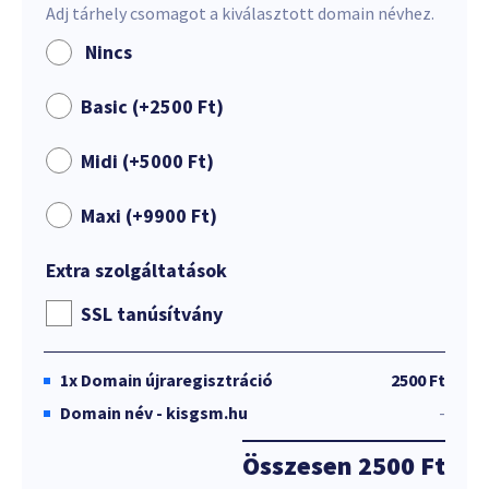
Adj tárhely csomagot a kiválasztott domain névhez.
Nincs
Basic (+
2500
Ft
)
Midi (+
5000
Ft
)
Maxi (+
9900
Ft
)
Extra szolgáltatások
SSL tanúsítvány
1x
Domain újraregisztráció
2500 Ft
Domain név - kisgsm.hu
-
Összesen
2500 Ft