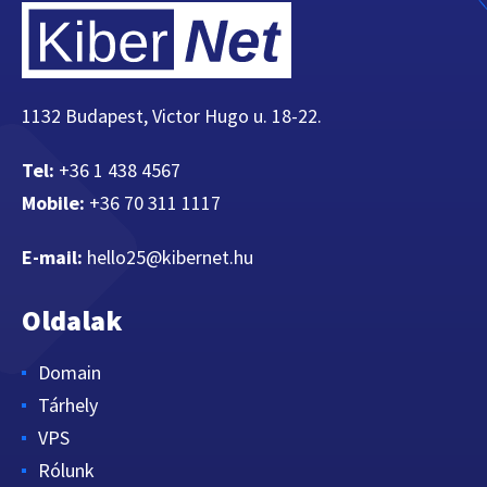
1132 Budapest, Victor Hugo u. 18-22.
Tel:
+36 1 438 4567
Mobile:
+36 70 311 1117
E-mail:
hello25@kibernet.hu
Oldalak
Domain
Tárhely
VPS
Rólunk