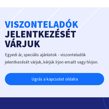
VISZONTELADÓK
JELENTKEZÉSÉT
VÁRJUK
Egyedi ár, speciális ajánlatok - viszonteladók
jelentkezését várjuk, kérjük írjon emailt vagy hívjon.
Ugrás a kapcsolat oldalra