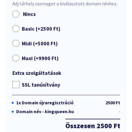
Adj tárhely csomagot a kiválasztott domain névhez.
Nincs
Basic (+
2500
Ft
)
Midi (+
5000
Ft
)
Maxi (+
9900
Ft
)
Extra szolgáltatások
SSL tanúsítvány
1x
Domain újraregisztráció
2500 Ft
Domain név - kingqueen.hu
-
Összesen
2500 Ft