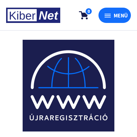
0
MENÜ