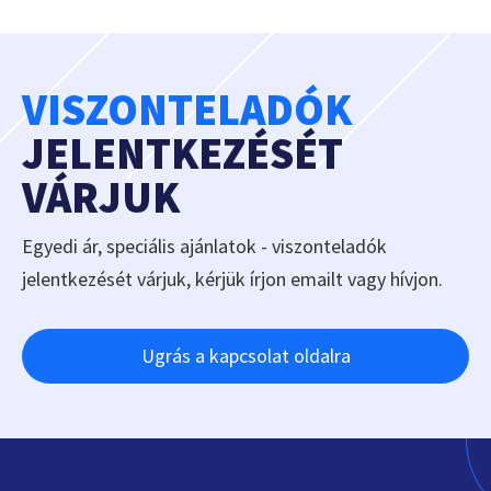
VISZONTELADÓK
JELENTKEZÉSÉT
VÁRJUK
Egyedi ár, speciális ajánlatok - viszonteladók
jelentkezését várjuk, kérjük írjon emailt vagy hívjon.
Ugrás a kapcsolat oldalra