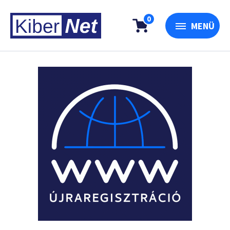
0
MENÜ