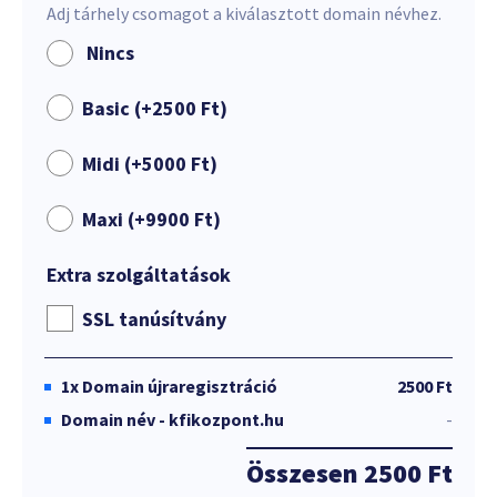
Adj tárhely csomagot a kiválasztott domain névhez.
Nincs
Basic (+
2500
Ft
)
Midi (+
5000
Ft
)
Maxi (+
9900
Ft
)
Extra szolgáltatások
SSL tanúsítvány
1x
Domain újraregisztráció
2500 Ft
Domain név - kfikozpont.hu
-
Összesen
2500 Ft