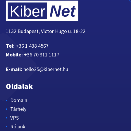
1132 Budapest, Victor Hugo u. 18-22.
Tel:
+36 1 438 4567
Mobile:
+36 70 311 1117
E-mail:
hello25@kibernet.hu
Oldalak
Domain
Tárhely
VPS
Rólunk