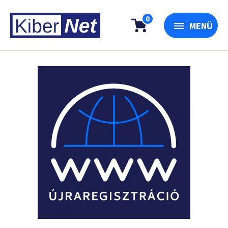
0
MENÜ