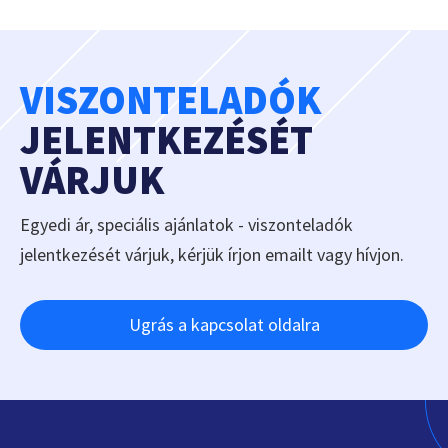
VISZONTELADÓK
JELENTKEZÉSÉT
VÁRJUK
Egyedi ár, speciális ajánlatok - viszonteladók
jelentkezését várjuk, kérjük írjon emailt vagy hívjon.
Ugrás a kapcsolat oldalra