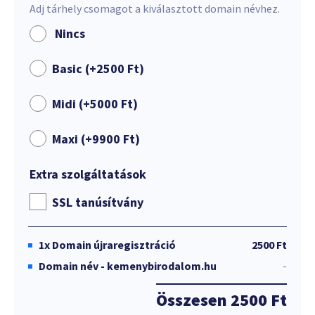
Adj tárhely csomagot a kiválasztott domain névhez.
Nincs
Basic (+
2500
Ft
)
Midi (+
5000
Ft
)
Maxi (+
9900
Ft
)
Extra szolgáltatások
SSL tanúsítvány
1x
Domain újraregisztráció
2500 Ft
Domain név - kemenybirodalom.hu
-
Összesen
2500 Ft