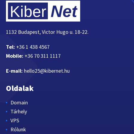
1132 Budapest, Victor Hugo u. 18-22.
Tel:
+36 1 438 4567
Mobile:
+36 70 311 1117
E-mail:
hello25@kibernet.hu
Oldalak
Domain
Tárhely
VPS
Rólunk