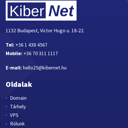
1132 Budapest, Victor Hugo u. 18-22.
Tel:
+36 1 438 4567
Mobile:
+36 70 311 1117
E-mail:
hello25@kibernet.hu
Oldalak
Domain
Tárhely
VPS
Rólunk