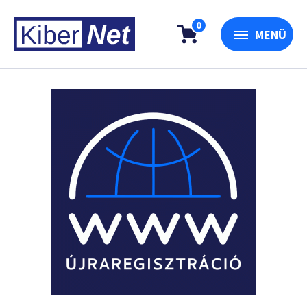
0
MENÜ