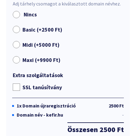
Adj tárhely csomagot a kiválasztott domain névhez.
Nincs
Basic (+
2500
Ft
)
Midi (+
5000
Ft
)
Maxi (+
9900
Ft
)
Extra szolgáltatások
SSL tanúsítvány
1x
Domain újraregisztráció
2500 Ft
Domain név - kefir.hu
-
Összesen
2500 Ft