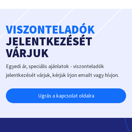
VISZONTELADÓK
JELENTKEZÉSÉT
VÁRJUK
Egyedi ár, speciális ajánlatok - viszonteladók
jelentkezését várjuk, kérjük írjon emailt vagy hívjon.
Ugrás a kapcsolat oldalra