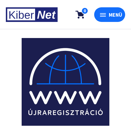
0
MENÜ