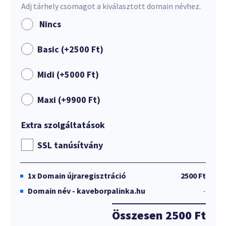
Adj tárhely csomagot a kiválasztott domain névhez.
Nincs
Basic (+
2500
Ft
)
Midi (+
5000
Ft
)
Maxi (+
9900
Ft
)
Extra szolgáltatások
SSL tanúsítvány
1x
Domain újraregisztráció
2500 Ft
Domain név - kaveborpalinka.hu
-
Összesen
2500 Ft