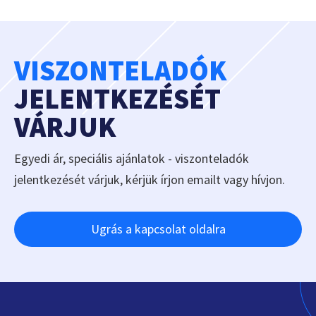
VISZONTELADÓK
JELENTKEZÉSÉT
VÁRJUK
Egyedi ár, speciális ajánlatok - viszonteladók
jelentkezését várjuk, kérjük írjon emailt vagy hívjon.
Ugrás a kapcsolat oldalra