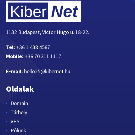
1132 Budapest, Victor Hugo u. 18-22.
Tel:
+36 1 438 4567
Mobile:
+36 70 311 1117
E-mail:
hello25@kibernet.hu
Oldalak
Domain
Tárhely
VPS
Rólunk