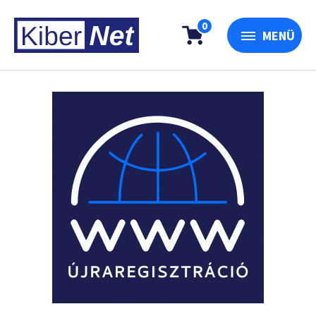
0
MENÜ