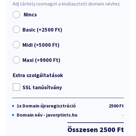
Adj tárhely csomagot a kiválasztott domain névhez.
Nincs
Basic (+
2500
Ft
)
Midi (+
5000
Ft
)
Maxi (+
9900
Ft
)
Extra szolgáltatások
SSL tanúsítvány
1x
Domain újraregisztráció
2500 Ft
Domain név - javorptints.hu
-
Összesen
2500 Ft