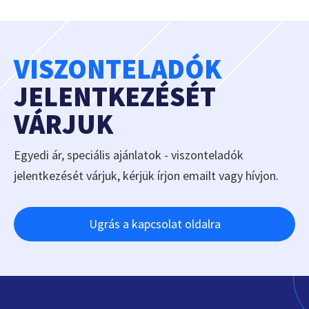
VISZONTELADÓK
JELENTKEZÉSÉT
VÁRJUK
Egyedi ár, speciális ajánlatok - viszonteladók
jelentkezését várjuk, kérjük írjon emailt vagy hívjon.
Ugrás a kapcsolat oldalra