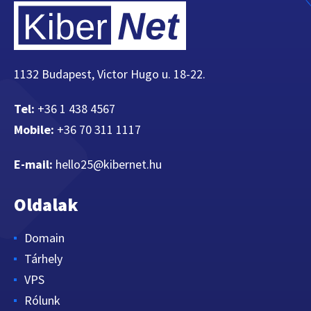
1132 Budapest, Victor Hugo u. 18-22.
Tel:
+36 1 438 4567
Mobile:
+36 70 311 1117
E-mail:
hello25@kibernet.hu
Oldalak
Domain
Tárhely
VPS
Rólunk