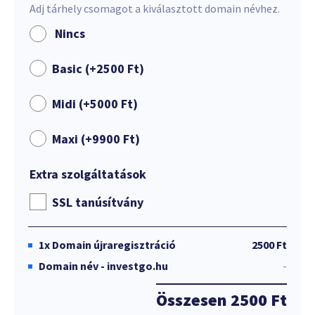
Adj tárhely csomagot a kiválasztott domain névhez.
Nincs
Basic (+
2500
Ft
)
Midi (+
5000
Ft
)
Maxi (+
9900
Ft
)
Extra szolgáltatások
SSL tanúsítvány
1x
Domain újraregisztráció
2500 Ft
Domain név - investgo.hu
-
Összesen
2500 Ft