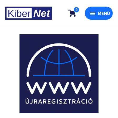
0
MENÜ