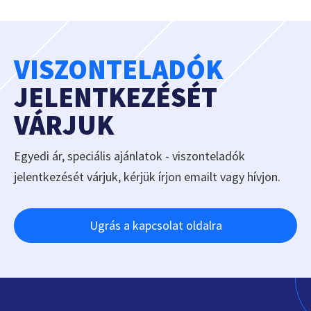
VISZONTELADÓK
JELENTKEZÉSÉT
VÁRJUK
Egyedi ár, speciális ajánlatok - viszonteladók
jelentkezését várjuk, kérjük írjon emailt vagy hívjon.
Ugrás a kapcsolat oldalra