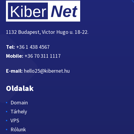
1132 Budapest, Victor Hugo u. 18-22.
Tel:
+36 1 438 4567
Mobile:
+36 70 311 1117
E-mail:
hello25@kibernet.hu
Oldalak
Domain
Tárhely
VPS
Rólunk