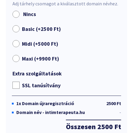
Adj tárhely csomagot a kiválasztott domain névhez.
Nincs
Basic (+
2500
Ft
)
Midi (+
5000
Ft
)
Maxi (+
9900
Ft
)
Extra szolgáltatások
SSL tanúsítvány
1x
Domain újraregisztráció
2500 Ft
Domain név - intimterapeuta.hu
-
Összesen
2500 Ft