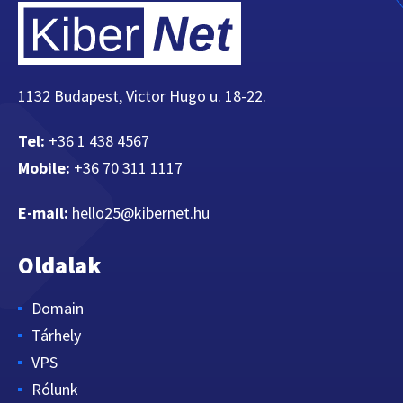
1132 Budapest, Victor Hugo u. 18-22.
Tel:
+36 1 438 4567
Mobile:
+36 70 311 1117
E-mail:
hello25@kibernet.hu
Oldalak
Domain
Tárhely
VPS
Rólunk