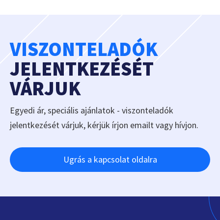
VISZONTELADÓK
JELENTKEZÉSÉT
VÁRJUK
Egyedi ár, speciális ajánlatok - viszonteladók
jelentkezését várjuk, kérjük írjon emailt vagy hívjon.
Ugrás a kapcsolat oldalra