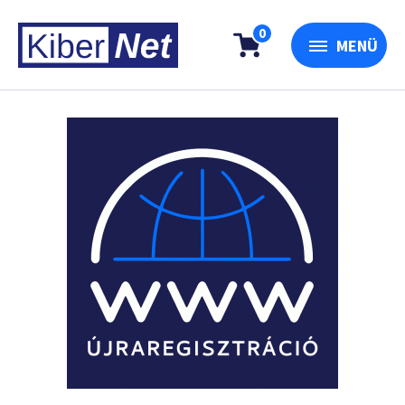
0
MENÜ