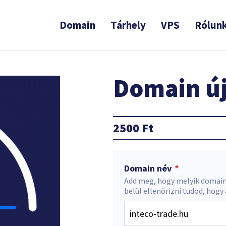
Domain
Tárhely
VPS
Rólun
Domain új
2500
Ft
Domain név
*
Add meg, hogy melyik domain
belül ellenőrizni tudod, hogy