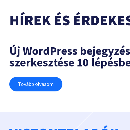
HÍREK ÉS ÉRDEKE
Új WordPress bejegyzé
szerkesztése 10 lépésb
Tovább olvasom