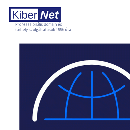
Professzionális domain és
tárhely szolgáltatások 1996 óta