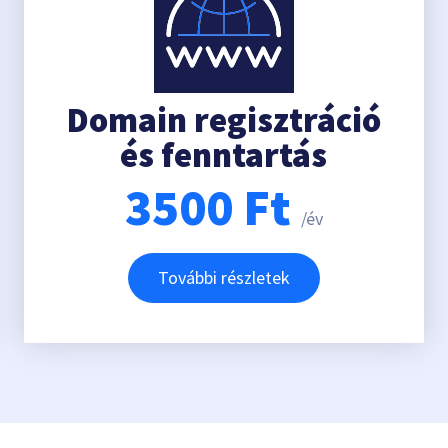
Domain regisztráció
és fenntartás
3500
Ft
/év
További részletek