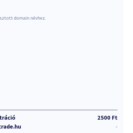
asztott domain névhez.
tráció
2500 Ft
trade.hu
-