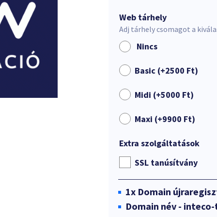
Web tárhely
Adj tárhely csomagot a kivál
Nincs
Basic (+
2500
Ft
)
Midi (+
5000
Ft
)
Maxi (+
9900
Ft
)
Extra szolgáltatások
SSL tanúsítvány
1x
Domain újraregisz
Domain név - inteco-