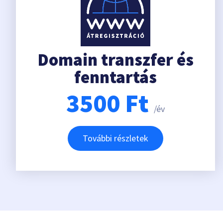
Domain transzfer és
fenntartás
3500
Ft
/év
További részletek