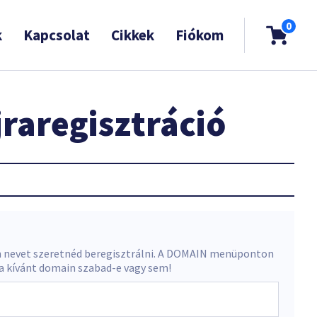
0
k
Kapcsolat
Cikkek
Fiókom
raregisztráció
 nevet szeretnéd beregisztrálni. A DOMAIN menüponton
 a kívánt domain szabad-e vagy sem!