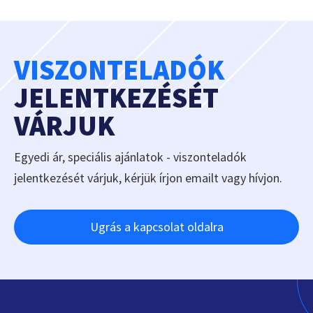
VISZONTELADÓK
JELENTKEZÉSÉT
VÁRJUK
Egyedi ár, speciális ajánlatok - viszonteladók
jelentkezését várjuk, kérjük írjon emailt vagy hívjon.
Ugrás a kapcsolat oldalra