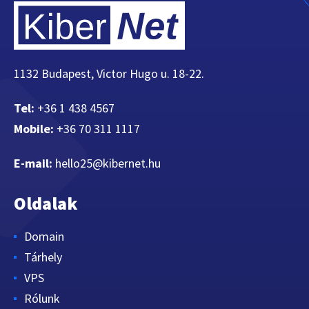
1132 Budapest, Victor Hugo u. 18-22.
Tel:
+36 1 438 4567
Mobile:
+36 70 311 1117
E-mail:
hello25@kibernet.hu
Oldalak
Domain
Tárhely
VPS
Rólunk