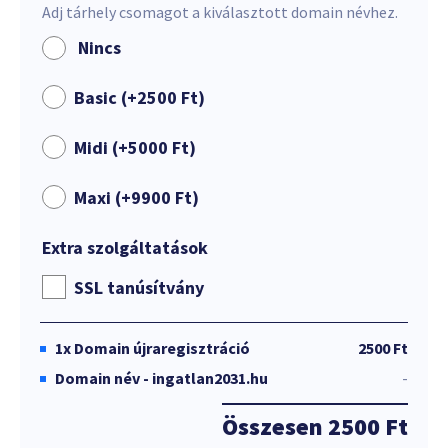
Adj tárhely csomagot a kiválasztott domain névhez.
Nincs
Basic (+
2500
Ft
)
Midi (+
5000
Ft
)
Maxi (+
9900
Ft
)
Extra szolgáltatások
SSL tanúsítvány
1x
Domain újraregisztráció
2500 Ft
Domain név - ingatlan2031.hu
-
Összesen
2500 Ft