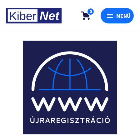
0
MENÜ