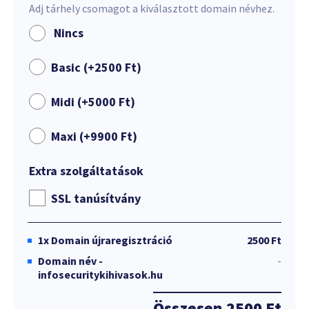
Adj tárhely csomagot a kiválasztott domain névhez.
Nincs
Basic (+
2500
Ft
)
Midi (+
5000
Ft
)
Maxi (+
9900
Ft
)
Extra szolgáltatások
SSL tanúsítvány
1x
Domain újraregisztráció
2500 Ft
Domain név -
-
infosecuritykihivasok.hu
Összesen
2500 Ft