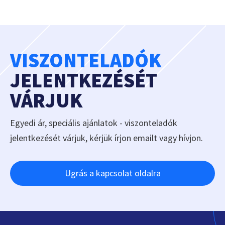
VISZONTELADÓK
JELENTKEZÉSÉT
VÁRJUK
Egyedi ár, speciális ajánlatok - viszonteladók
jelentkezését várjuk, kérjük írjon emailt vagy hívjon.
Ugrás a kapcsolat oldalra