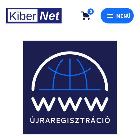
0
MENÜ