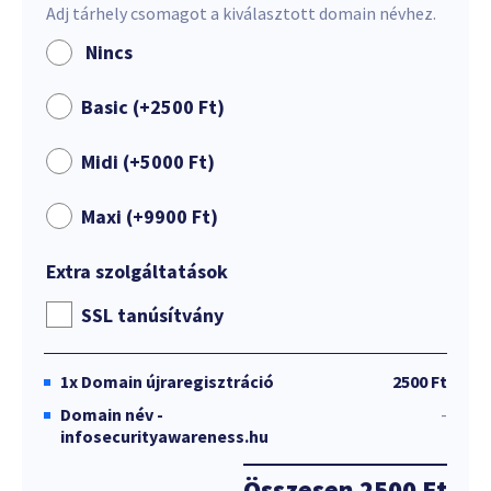
Adj tárhely csomagot a kiválasztott domain névhez.
Nincs
Basic (+
2500
Ft
)
Midi (+
5000
Ft
)
Maxi (+
9900
Ft
)
Extra szolgáltatások
SSL tanúsítvány
1x
Domain újraregisztráció
2500 Ft
Domain név -
-
infosecurityawareness.hu
Összesen
2500 Ft