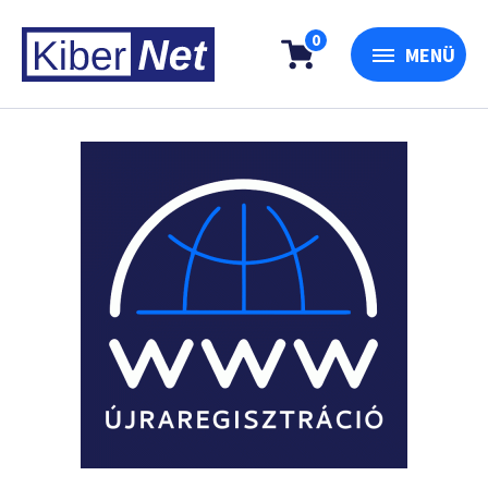
0
MENÜ