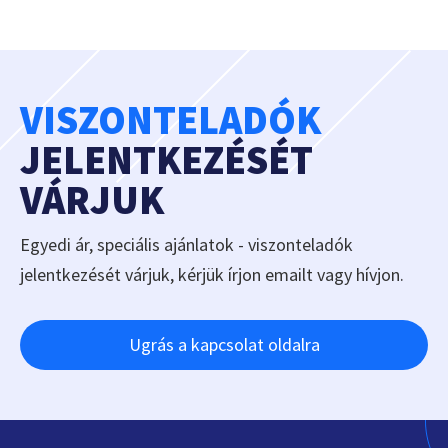
VISZONTELADÓK
JELENTKEZÉSÉT
VÁRJUK
Egyedi ár, speciális ajánlatok - viszonteladók
jelentkezését várjuk, kérjük írjon emailt vagy hívjon.
Ugrás a kapcsolat oldalra