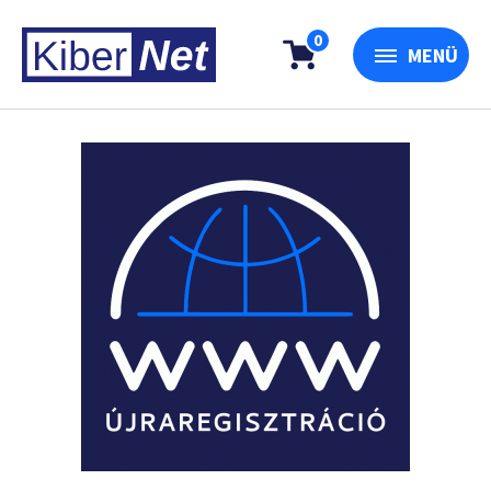
0
MENÜ