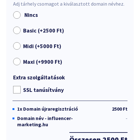
Adj tárhely csomagot a kiválasztott domain névhez.
Nincs
Basic (+
2500
Ft
)
Midi (+
5000
Ft
)
Maxi (+
9900
Ft
)
Extra szolgáltatások
SSL tanúsítvány
1x
Domain újraregisztráció
2500 Ft
Domain név - influencer-
-
marketing.hu
Összesen
2500 Ft