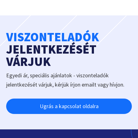
VISZONTELADÓK
JELENTKEZÉSÉT
VÁRJUK
Egyedi ár, speciális ajánlatok - viszonteladók
jelentkezését várjuk, kérjük írjon emailt vagy hívjon.
Ugrás a kapcsolat oldalra