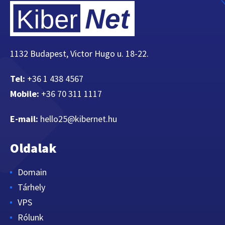
1132 Budapest, Victor Hugo u. 18-22.
Tel:
+36 1 438 4567
Mobile:
+36 70 311 1117
E-mail:
hello25@kibernet.hu
Oldalak
Domain
Tárhely
VPS
Rólunk