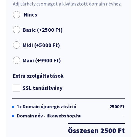
Adj tárhely csomagot a kiválasztott domain névhez.
Nincs
Basic (+
2500
Ft
)
Midi (+
5000
Ft
)
Maxi (+
9900
Ft
)
Extra szolgáltatások
SSL tanúsítvány
1x
Domain újraregisztráció
2500 Ft
Domain név - ilkawebshop.hu
-
Összesen
2500 Ft