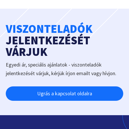
VISZONTELADÓK
JELENTKEZÉSÉT
VÁRJUK
Egyedi ár, speciális ajánlatok - viszonteladók
jelentkezését várjuk, kérjük írjon emailt vagy hívjon.
Ugrás a kapcsolat oldalra