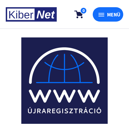
0
MENÜ