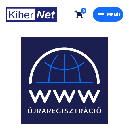
0
MENÜ