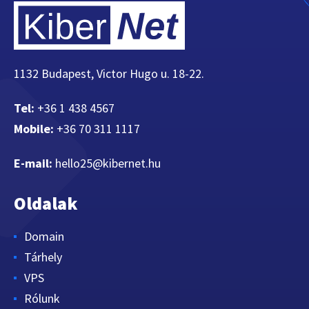
1132 Budapest, Victor Hugo u. 18-22.
Tel:
+36 1 438 4567
Mobile:
+36 70 311 1117
E-mail:
hello25@kibernet.hu
Oldalak
Domain
Tárhely
VPS
Rólunk