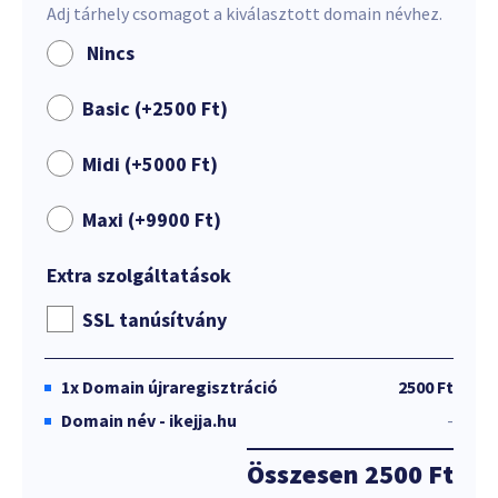
Adj tárhely csomagot a kiválasztott domain névhez.
Nincs
Basic (+
2500
Ft
)
Midi (+
5000
Ft
)
Maxi (+
9900
Ft
)
Extra szolgáltatások
SSL tanúsítvány
1x
Domain újraregisztráció
2500 Ft
Domain név - ikejja.hu
-
Összesen
2500 Ft