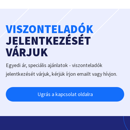
VISZONTELADÓK
JELENTKEZÉSÉT
VÁRJUK
Egyedi ár, speciális ajánlatok - viszonteladók
jelentkezését várjuk, kérjük írjon emailt vagy hívjon.
Ugrás a kapcsolat oldalra