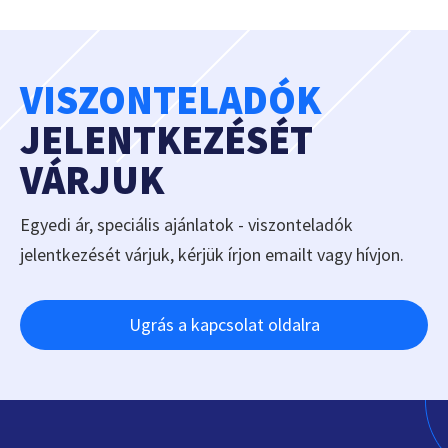
VISZONTELADÓK
JELENTKEZÉSÉT
VÁRJUK
Egyedi ár, speciális ajánlatok - viszonteladók
jelentkezését várjuk, kérjük írjon emailt vagy hívjon.
Ugrás a kapcsolat oldalra