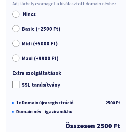
Adj tárhely csomagot a kiválasztott domain névhez.
Nincs
Basic (+
2500
Ft
)
Midi (+
5000
Ft
)
Maxi (+
9900
Ft
)
Extra szolgáltatások
SSL tanúsítvány
1x
Domain újraregisztráció
2500 Ft
Domain név - igazirandi.hu
-
Összesen
2500 Ft