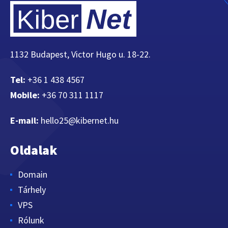
1132 Budapest, Victor Hugo u. 18-22.
Tel:
+36 1 438 4567
Mobile:
+36 70 311 1117
E-mail:
hello25@kibernet.hu
Oldalak
Domain
Tárhely
VPS
Rólunk