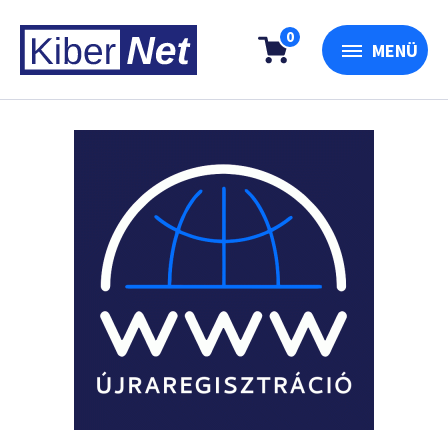
0
MENÜ