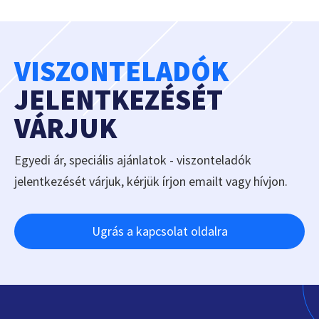
VISZONTELADÓK
JELENTKEZÉSÉT
VÁRJUK
Egyedi ár, speciális ajánlatok - viszonteladók
jelentkezését várjuk, kérjük írjon emailt vagy hívjon.
Ugrás a kapcsolat oldalra