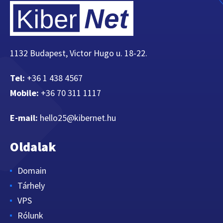
1132 Budapest, Victor Hugo u. 18-22.
Tel:
+36 1 438 4567
Mobile:
+36 70 311 1117
E-mail:
hello25@kibernet.hu
Oldalak
Domain
Tárhely
VPS
Rólunk