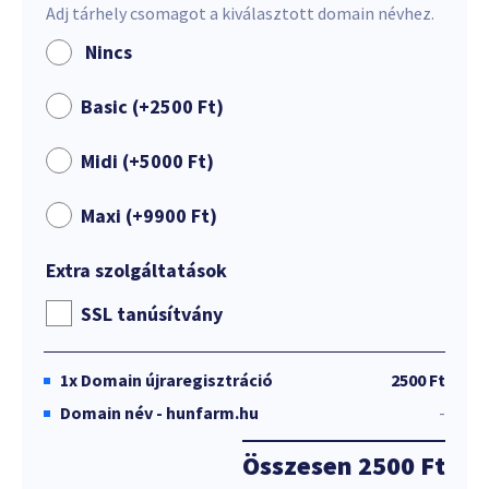
Adj tárhely csomagot a kiválasztott domain névhez.
Nincs
Basic (+
2500
Ft
)
Midi (+
5000
Ft
)
Maxi (+
9900
Ft
)
Extra szolgáltatások
SSL tanúsítvány
1x
Domain újraregisztráció
2500 Ft
Domain név - hunfarm.hu
-
Összesen
2500 Ft