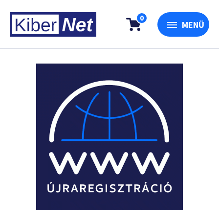
0
MENÜ