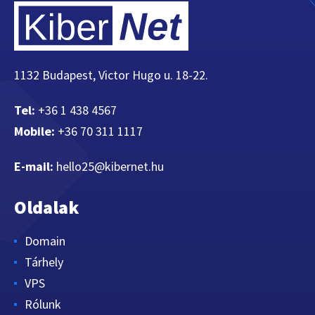
1132 Budapest, Victor Hugo u. 18-22.
Tel:
+36 1 438 4567
Mobile:
+36 70 311 1117
E-mail:
hello25@kibernet.hu
Oldalak
Domain
Tárhely
VPS
Rólunk