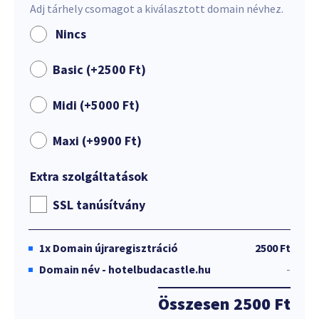
Adj tárhely csomagot a kiválasztott domain névhez.
Nincs
Basic (+
2500
Ft
)
Midi (+
5000
Ft
)
Maxi (+
9900
Ft
)
Extra szolgáltatások
SSL tanúsítvány
1x
Domain újraregisztráció
2500 Ft
Domain név - hotelbudacastle.hu
-
Összesen
2500 Ft