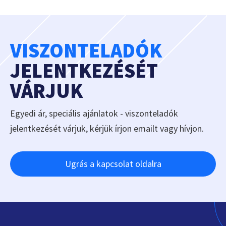
VISZONTELADÓK
JELENTKEZÉSÉT
VÁRJUK
Egyedi ár, speciális ajánlatok - viszonteladók
jelentkezését várjuk, kérjük írjon emailt vagy hívjon.
Ugrás a kapcsolat oldalra