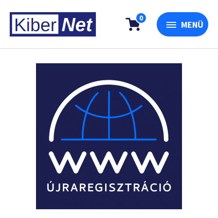
0
MENÜ