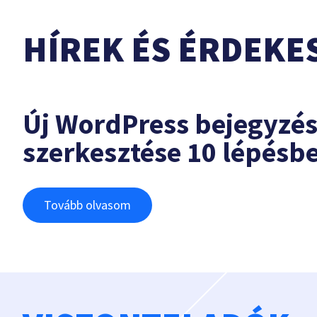
HÍREK ÉS ÉRDEKE
Új WordPress bejegyzé
szerkesztése 10 lépésb
Tovább olvasom