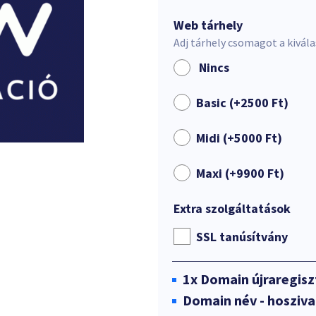
Web tárhely
Adj tárhely csomagot a kivál
Nincs
Basic (+
2500
Ft
)
Midi (+
5000
Ft
)
Maxi (+
9900
Ft
)
Extra szolgáltatások
SSL tanúsítvány
1x
Domain újraregisz
Domain név - hosziv