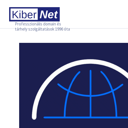
Professzionális domain és
tárhely szolgáltatások 1996 óta