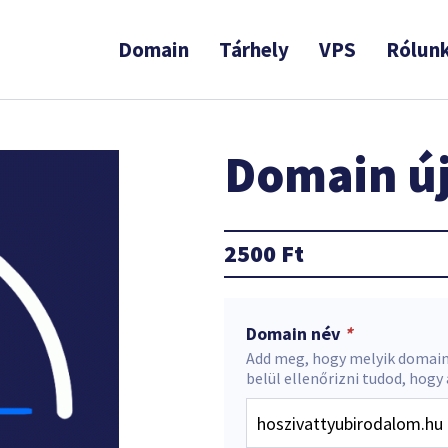
Domain
Tárhely
VPS
Rólun
Domain új
2500
Ft
Domain név
*
Add meg, hogy melyik domain
belül ellenőrizni tudod, hogy