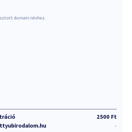
asztott domain névhez.
tráció
2500 Ft
attyubirodalom.hu
-