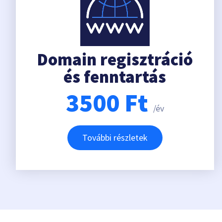
Domain regisztráció
és fenntartás
3500
Ft
/év
További részletek