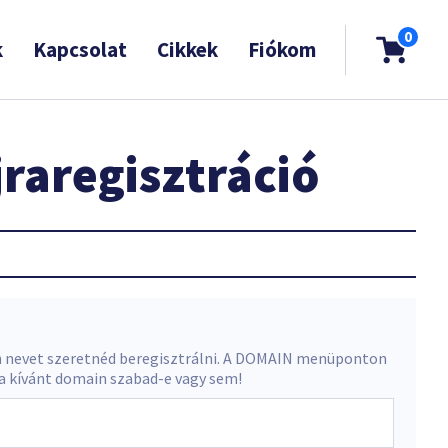
0
k
Kapcsolat
Cikkek
Fiókom
raregisztráció
 nevet szeretnéd beregisztrálni. A DOMAIN menüponton
 a kívánt domain szabad-e vagy sem!