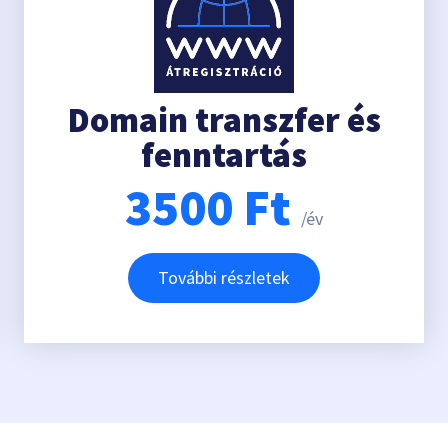
Domain transzfer és
fenntartás
3500
Ft
/év
További részletek