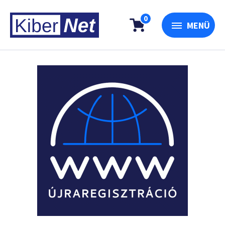
0
MENÜ