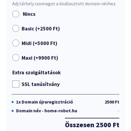
Adj tárhely csomagot a kiválasztott domain névhez.
Nincs
Basic (+
2500
Ft
)
Midi (+
5000
Ft
)
Maxi (+
9900
Ft
)
Extra szolgáltatások
SSL tanúsítvány
1x
Domain újraregisztráció
2500 Ft
Domain név - home-robot.hu
-
Összesen
2500 Ft