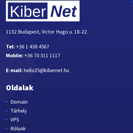
1132 Budapest, Victor Hugo u. 18-22.
Tel:
+36 1 438 4567
Mobile:
+36 70 311 1117
E-mail:
hello25@kibernet.hu
Oldalak
Domain
Tárhely
VPS
Rólunk