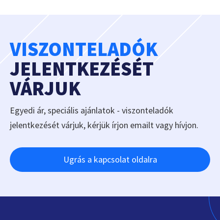
VISZONTELADÓK
JELENTKEZÉSÉT
VÁRJUK
Egyedi ár, speciális ajánlatok - viszonteladók
jelentkezését várjuk, kérjük írjon emailt vagy hívjon.
Ugrás a kapcsolat oldalra