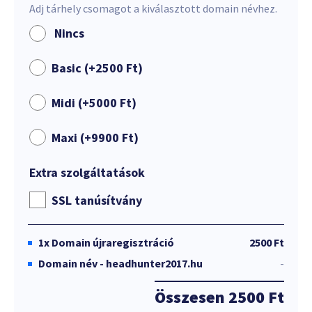
Adj tárhely csomagot a kiválasztott domain névhez.
Nincs
Basic (+
2500
Ft
)
Midi (+
5000
Ft
)
Maxi (+
9900
Ft
)
Extra szolgáltatások
SSL tanúsítvány
1x
Domain újraregisztráció
2500 Ft
Domain név - headhunter2017.hu
-
Összesen
2500 Ft