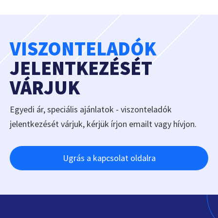
VISZONTELADÓK
JELENTKEZÉSÉT
VÁRJUK
Egyedi ár, speciális ajánlatok - viszonteladók
jelentkezését várjuk, kérjük írjon emailt vagy hívjon.
Ugrás a kapcsolat oldalra