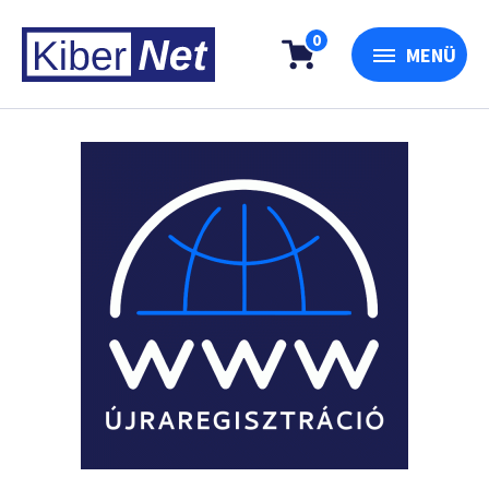
0
MENÜ