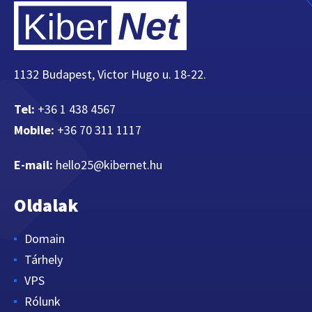
1132 Budapest, Victor Hugo u. 18-22.
Tel:
+36 1 438 4567
Mobile:
+36 70 311 1117
E-mail:
hello25@kibernet.hu
Oldalak
Domain
Tárhely
VPS
Rólunk