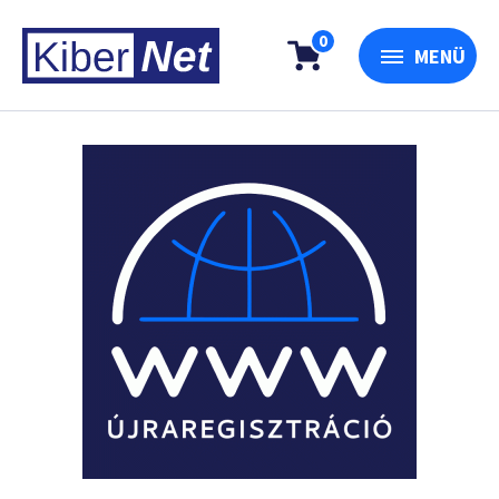
0
MENÜ