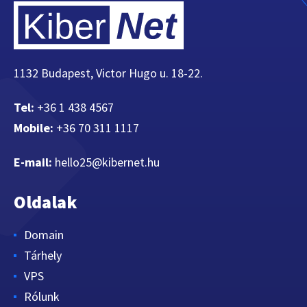
1132 Budapest, Victor Hugo u. 18-22.
Tel:
+36 1 438 4567
Mobile:
+36 70 311 1117
E-mail:
hello25@kibernet.hu
Oldalak
Domain
Tárhely
VPS
Rólunk