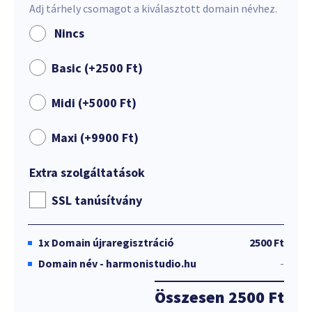
Adj tárhely csomagot a kiválasztott domain névhez.
Nincs
Basic (+
2500
Ft
)
Midi (+
5000
Ft
)
Maxi (+
9900
Ft
)
Extra szolgáltatások
SSL tanúsítvány
1x
Domain újraregisztráció
2500 Ft
Domain név - harmonistudio.hu
-
Összesen
2500 Ft