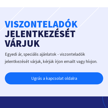
VISZONTELADÓK
JELENTKEZÉSÉT
VÁRJUK
Egyedi ár, speciális ajánlatok - viszonteladók
jelentkezését várjuk, kérjük írjon emailt vagy hívjon.
Ugrás a kapcsolat oldalra