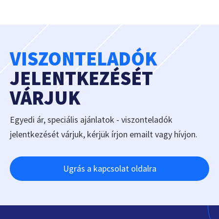
VISZONTELADÓK
JELENTKEZÉSÉT
VÁRJUK
Egyedi ár, speciális ajánlatok - viszonteladók
jelentkezését várjuk, kérjük írjon emailt vagy hívjon.
Ugrás a kapcsolat oldalra