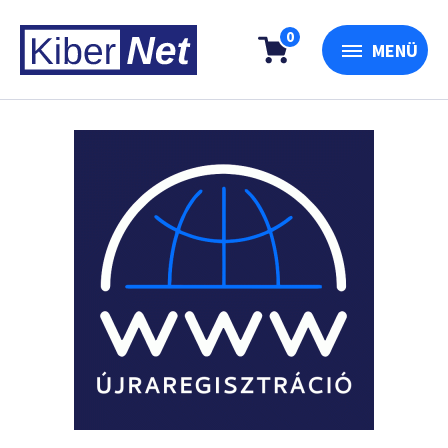
0
MENÜ