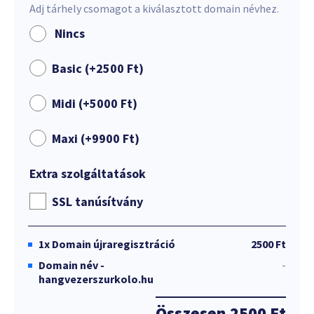
Adj tárhely csomagot a kiválasztott domain névhez.
Nincs
Basic (+
2500
Ft
)
Midi (+
5000
Ft
)
Maxi (+
9900
Ft
)
Extra szolgáltatások
SSL tanúsítvány
1x
Domain újraregisztráció
2500 Ft
Domain név -
-
hangvezerszurkolo.hu
Összesen
2500 Ft