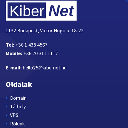
1132 Budapest, Victor Hugo u. 18-22.
Tel:
+36 1 438 4567
Mobile:
+36 70 311 1117
E-mail:
hello25@kibernet.hu
Oldalak
Domain
Tárhely
VPS
Rólunk