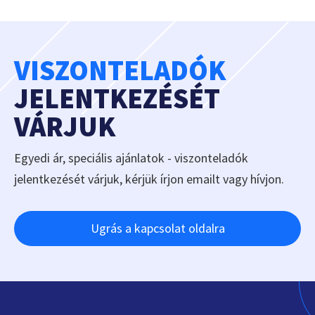
VISZONTELADÓK
JELENTKEZÉSÉT
VÁRJUK
Egyedi ár, speciális ajánlatok - viszonteladók
jelentkezését várjuk, kérjük írjon emailt vagy hívjon.
Ugrás a kapcsolat oldalra