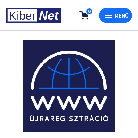
0
MENÜ