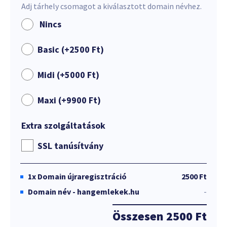
Adj tárhely csomagot a kiválasztott domain névhez.
Nincs
Basic (+
2500
Ft
)
Midi (+
5000
Ft
)
Maxi (+
9900
Ft
)
Extra szolgáltatások
SSL tanúsítvány
1x
Domain újraregisztráció
2500 Ft
Domain név - hangemlekek.hu
-
Összesen
2500 Ft